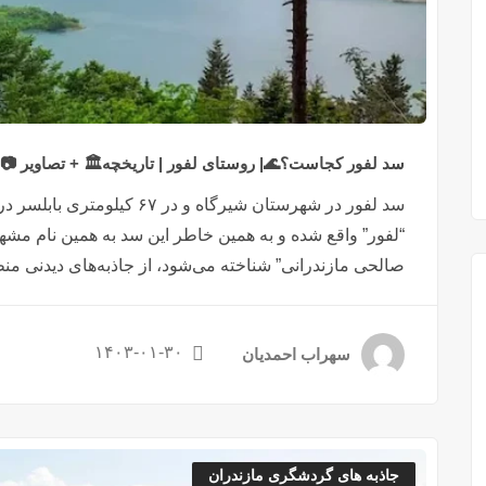
سد لفور کجاست؟🌊| روستای لفور | تاریخچه🏛️ + تصاویر 📷
سد لفور در شهرستان شیرگاه و د
“لفور” واقع شده و به همین خاطر این سد به همین نام مش
صالحی مازندرانی” شناخته می‌شود، از جاذبه‌های دیدنی منط
۱۴۰۳-۰۱-۳۰
سهراب احمدیان
جاذبه های گردشگری مازندران