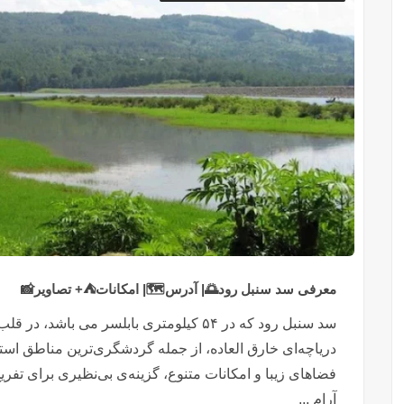
معرفی سد سنبل رود🌅| آدرس🗺️| امکانات⛺+ تصاویر📸
سد سنبل رود که در ۵۴ کیلومتری بابلسر می ب
دریاچه‌ای خارق العاده، از جمله گردشگری‌ترین مناطق استا
فضاهای زیبا و امکانات متنوع، گزینه‌ی بی‌نظیری برای تف
آرام ...