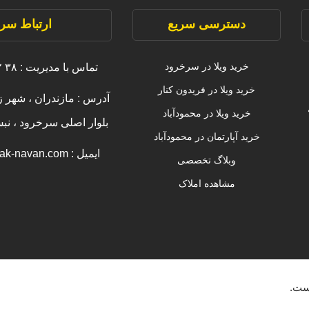
دسترسی سریع
ارتباط سری
خرید ویلا در سرخرود
تماس با مدیریت : ۳۸ ۲۲۲۲۲ ۰۹۱۱
خرید ویلا در فریدون کنار
آدرس : مازندران ، شهر ز
خرید ویلا در محمودآباد
بلوار اصلی سرخرود ، ن
خرید آپارتمان در محمودآباد
ایمیل : info [@] amlak-navan.com
وبلاگ تخصصی
مشاهده املاک
ست.