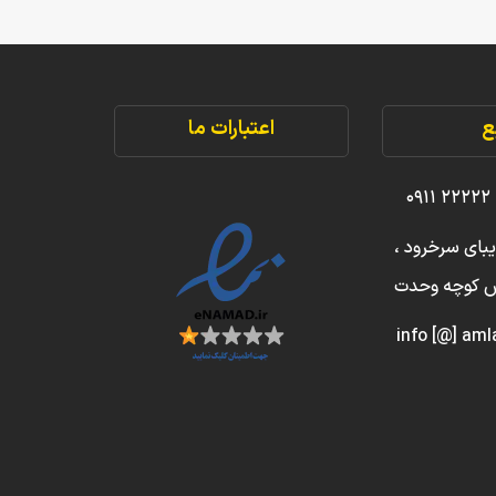
ع
اعتبارات ما
یبای سرخرود ،
بش کوچه وحدت