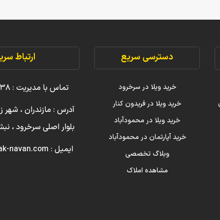
دسترسی سریع
ارتباط سری
خرید ویلا در سرخرود
تماس با مدیریت : ۳۸ ۲۲۲۲۲ ۰۹۱۱
خرید ویلا در فریدون کنار
آدرس : مازندران ، شهر ز
خرید ویلا در محمودآباد
بلوار اصلی سرخرود ، ن
خرید آپارتمان در محمودآباد
ایمیل : info [@] amlak-navan.com
وبلاگ تخصصی
مشاهده املاک