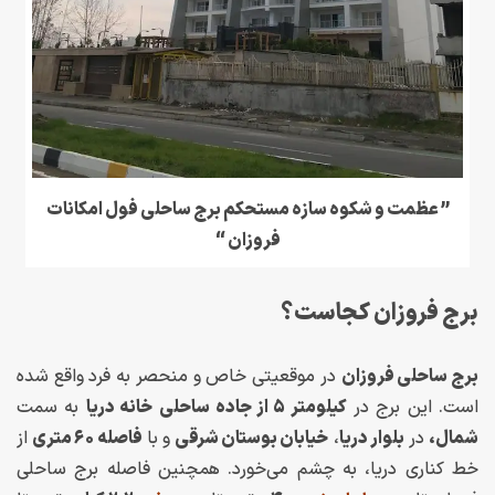
” عظمت و شکوه سازه مستحکم برج ساحلی فول امکانات
فروزان “
برج فروزان کجاست؟
برج ساحلی فروزان
در موقعیتی خاص و منحصر به فرد واقع شده
است. این برج در
کیلومتر ۵ از جاده ساحلی
خانه دریا
به سمت
شمال،
در
بلوار دریا
،
خیابان بوستان شرقی
و با
فاصله ۶۰ متری
از
خط کناری دریا، به چشم می‌خورد. همچنین فاصله برج ساحلی