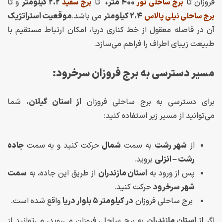
فروزان تا
۴۰۰ متر،
تا
۲.۲ کیلومتر
و تا
برج ساحلی نور
برج سفید
۲.۴ کیلومتر
می باشد.
موقعیت استراتژیک
برج ساحلی نیلی پالاس
آن در فاصله معقول از خط کناری دریا، امکان ارتباط مستقیم با
طبیعت زیبای اطراف را فراهم می‌سازد.
مسیر دسترسی به برج فروزان سرخرود:
برای دسترسی به برج ساحلی فروزان
از استان گیلان
، شما
می‌توانید از مسیر زیر استفاده کنید:
از
شهر رشت
به سمت
شمال
حرکت کنید و به سمت
جاده
رشت – انزلی
بروید.
پس از ورود به
استان مازندران
از طریق این جاده، به
سمت
شهر سرخرود
حرکت کنید.
برج ساحلی فروزان
در کیلومتر ۵ بلوار دریا
واقع شده است.
اگر
از استان مازندران
به برج ساحلی فروزان می‌روید، می‌توانید از