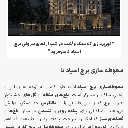
” نورپردازی کلاسیک و لایت در شب از نمای بیرونی برج
اسپادانا سرخرود “
محوطه سازی برج اسپادانا
محوطه‌سازی برج اسپادانا
به طور کامل به توجه به زیبایی و
راحتی ساکنان متمرکز است.
باغ‌های منظم
و
گل‌های
چشم‌نواز
اطراف برج که زیبایی طبیعی را تا
بالاترین
حد ممکن افزایش
می‌دهند. مناطقی برای
پیاده‌ روی
و
نشیمن
در میان
باغ‌ها
و
فضاهای سبز
که امکان استراحت و لذت بردن از طبیعت را فراهم
می‌کنند.
نورپردازی
مناسب در
محوطه‌سازی
برج که در شب
،