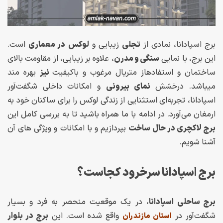
برج اسپادانا، نمادی از
تجلی
زیبایی و
لوکس
در معماری
است.
این برج، با نمایی
سنگی و مدرن
، علاوه بر زیبایی، از مقاومت بالای
ساختمان و استفادهاز متریال مرغوب و باکیفیت
نیز
بهره مند
میباشد. درخشش
نمای بیرونی
و امکانات داخلی شگفت‌آور
اسپادانا، تجربه‌ای استثنایی از زندگی لوکس را برای ساکنان خود به
ارمغان می‌آورد. در ادامه با ما همراه باشید تا به بررسی کامل این
برج لاکچری در حال ساخت
بپردازیم و با امکانات و ویژگی های آن
آشنا شویم.
برج اسپادانا سرخرود کجاست؟
برج ساحلی اسپادانا
، در یک موقعیت منحصر به فرد و بسیار
شگفت‌آور در
واقع شده است. این
برج در بلوار
استان مازندران