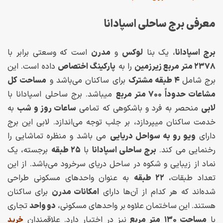
معرفی برج ساحلی اسپادانا
برج اسپادانا
، یک بنا
لوکس
و
مدرن
است که وسعتی برابر با
۲۳۷۸ متر مربع زیرزمین
را به
پارکینگ اختصاص
داده است. این
برج شامل
۴ طبقه مشترک
برای ساکنان می‌باشد و
مساحت کل
مشاعات
حدوداً ۷۰۰ متر مربع
میباشد. برج ساحلی اسپادانا با
لابی
منحصر به فرد و باشکوهی که تمامی
ساعات روز و شب
به
خدمت ساکنان میپردازد، بر جلب توجه می‌اندازد. لابی این برج
دارای
ویو رو به سواحل دریایی
می باشد و منظره تماشایی را
رخنمایی می کند.
برج ساحلی اسپادانا
با
۲۵ طبقه
برجسته، یک
نماد از زیبایی و شکوه در ساحل دریای سرخرود می‌باشد. از این
تعداد طبقات،
۲۲ طبقه
به عنوان واحدهای مسکونی طراحی
شده‌اند که هر کدام از آن‌ها دارای
امکانات مدرن
برای ساکنان
هستند. این ساختمان علاوه بر واحدهای مسکونی،
دو واحد
تجاری
با
مساحت ۱۳۰
متر مربع
نیز در اختیار دارد. علاقمندان
خرید