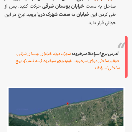
ساحل به سمت
خیابان بوستان شرقی
حرکت کنید. پس از
طی کردن این
خیابان
به
سمت شهرک دریا
بروید ؛برج در این
حوالی قرار دارد.
آدرس برج اسپادانا سرخرود:
شهرک دریا، خیابان بوستان شرقی،
حوالی ساحل دریای سرخرود، بلواردریای سرخرود (سه نبش)، برج
ساحلی اسپادانا