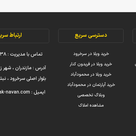
دسترسی سریع
ارتباط سری
خرید ویلا در سرخرود
تماس با مدیریت : ۳۸ ۲۲۲۲۲ ۰۹۱۱
خرید ویلا در فریدون کنار
آدرس : مازندران ، شهر ز
خرید ویلا در محمودآباد
بلوار اصلی سرخرود ، ن
خرید آپارتمان در محمودآباد
ایمیل : info [@] amlak-navan.com
وبلاگ تخصصی
مشاهده املاک