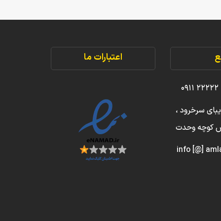
ع
اعتبارات ما
یبای سرخرود ،
بش کوچه وحدت