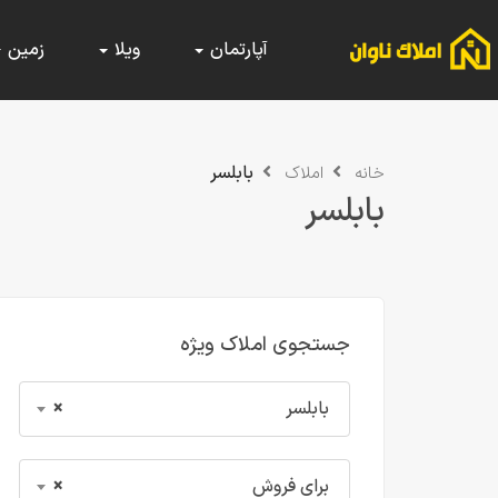
آپارتمان
ویلا
زمین
بابلسر
خانه
املاک
بابلسر
جستجوی املاک ویژه
بابلسر
×
برای فروش
×