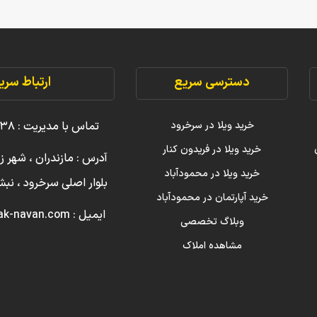
دسترسی سریع
ارتباط سری
خرید ویلا در سرخرود
تماس با مدیریت : ۳۸ ۲۲۲۲۲ ۰۹۱۱
خرید ویلا در فریدون کنار
آدرس : مازندران ، شهر ز
خرید ویلا در محمودآباد
بلوار اصلی سرخرود ، ن
خرید آپارتمان در محمودآباد
ایمیل : info [@] amlak-navan.com
وبلاگ تخصصی
مشاهده املاک