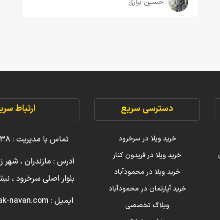
۳ سال قبل
حسین براری
دسترسی سریع
ارتباط سری
خرید ویلا در سرخرود
تماس با مدیریت : ۳۸ ۲۲۲۲۲ ۰۹۱۱
خرید ویلا در فریدون کنار
آدرس : مازندران ، شهر ز
خرید ویلا در محمودآباد
بلوار اصلی سرخرود ، ن
خرید آپارتمان در محمودآباد
ایمیل : info [@] amlak-navan.com
وبلاگ تخصصی