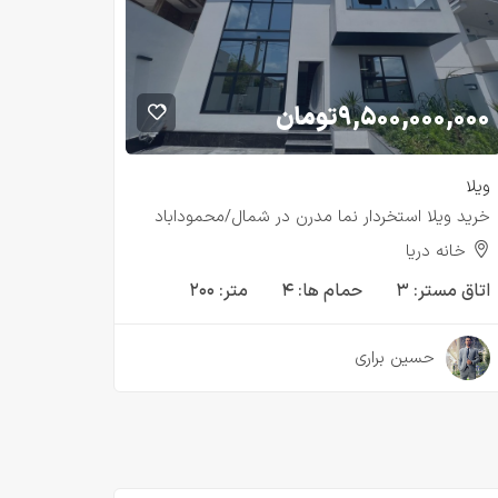
۹,۵۰۰,۰۰۰,۰۰۰
تومان
ویلا
خريد ويلا استخردار نما مدرن در شمال/محموداباد
خانه دريا
اتاق مستر:
۳
حمام ها:
۴
متر:
۲۰۰
۳ سال قبل
حسین براری