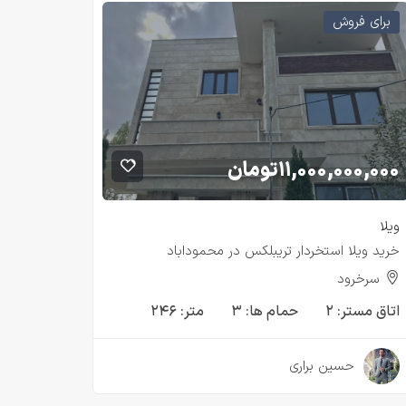
برای فروش
۱۱,۰۰۰,۰۰۰,۰۰۰
تومان
ویلا
خريد ويلا استخردار تريبلكس در محموداباد
سرخرود
اتاق مستر:
۲
حمام ها:
۳
متر:
۲۴۶
۳ سال قبل
حسین براری