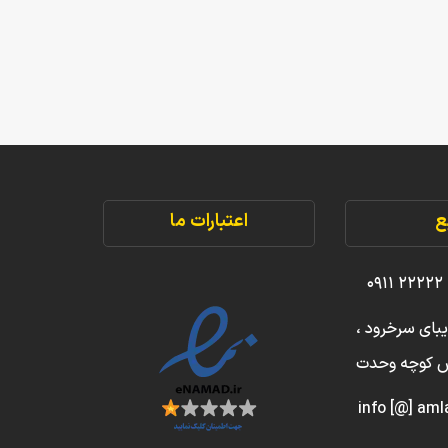
ع
اعتبارات ما
یبای سرخرود ،
بش کوچه وحدت