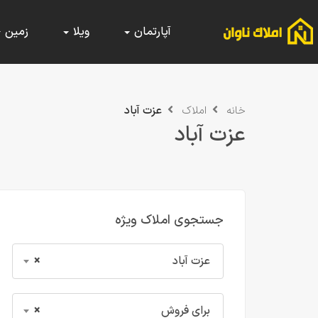
آپارتمان
ویلا
زمین
عزت آباد
خانه
املاک
عزت آباد
جستجوی املاک ویژه
عزت آباد
×
برای فروش
×