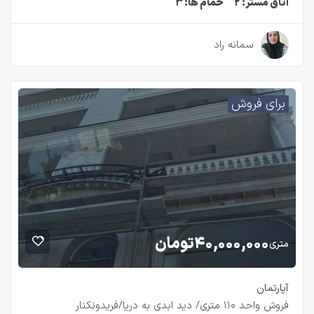
اتاق مستر:
۲
حمام ها:
۳
۳ سال قبل
سمانه راد
برای فروش
۴۰,۰۰۰,۰۰۰
تومان
متری
آپارتمان
فروش واحد ۱۱۰ متری/ دید ابدی به دریا/فریدونکنار