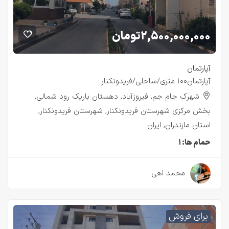
۲,۵۰۰,۰۰۰,۰۰۰
تومان
آپارتمان
آپارتمان۱۰۰ متری/ساحلی/فریدونکنار
شهرک جام جم, فیروزآباد, دهستان باریک رود شمالی,
بخش مرکزی شهرستان فریدونکنار, شهرستان فریدونکنار,
استان مازندران, ایران
حمام ها:
۱
۳ سال قبل
محمد اهی
برای فروش