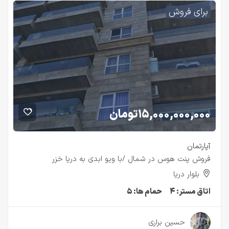
برای فروش
۱۵,۰۰۰,۰۰۰,۰۰۰
تومان
آپارتمان
فروش پنت هوس در شمال /با ويو ابدي به دريا خزر
بلوار دريا
اتاق مستر:
۴
حمام ها:
۵
۳ سال قبل
حسین براری