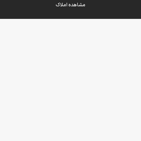
مشاهده املاک
ارتباط سریع
تماس با مدیریت : ۳۸ ۲۲۲۲۲ ۰۹۱۱
آدرس : مازندران ، شهر زیبای سرخرود ، بلوار اصلی سرخرود ، نبش
کوچه وحدت
ایمیل : info [@] amlak-navan.com
اعتبارات ما