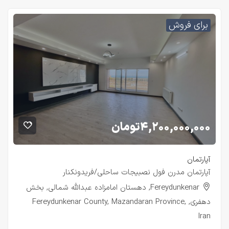
برای فروش
۴,۲۰۰,۰۰۰,۰۰۰
تومان
آپارتمان
آپارتمان مدرن فول نصبیجات ساحلی/فریدونکنار
Fereydunkenar, دهستان امامزاده عبدالله شمالی, بخش
دهفری, Fereydunkenar County, Mazandaran Province,
Iran