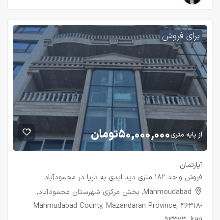
برای فروش
۵۰,۰۰۰,۰۰۰
تومان
از پایه متری
آپارتمان
فروش واحد ۱۸۲ متری دید ابدی به دریا در محمودآباد
Mahmoudabad, بخش مرکزی شهرستان محمودآباد,
Mahmudabad County, Mazandaran Province, 46318-
93373, Iran