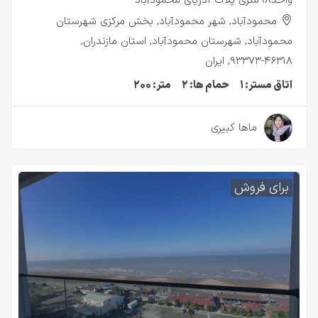
واحد۹۸متری پلاک ۱دریای محمودآباد
محمودآباد, شهر محمودآباد, بخش مرکزی شهرستان
محمودآباد, شهرستان محمودآباد, استان مازندران,
۴۶۳۱۸-۹۳۳۷۳, ایران
اتاق مستر:
۱
حمام ها:
۲
متر:
۲۰۰
۲ سال قبل
ماها کبیری
برای فروش