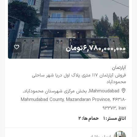
۶,۷۸۰,۰۰۰,۰۰۰
تومان
آپارتمان
فروش آپارتمان ۱۱۷ متری پلاک اول دریا شهر ساحلی
محمودآباد
Mahmoudabad, بخش مرکزی شهرستان محمودآباد,
Mahmudabad County, Mazandaran Province, 46318-
93373, Iran
اتاق مستر:
۱
حمام ها:
۲
۲ سال قبل