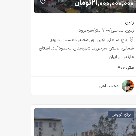
۲۱,۰۰۰,۰۰۰,۰۰۰
تومان
زمین
زمین ساحلی/۷۰۰ متر/سرخرود
برج ساحلی آوین, وزرامحله, دهستان دابوی
شمالی, بخش سرخرود, شهرستان محمودآباد, استان
مازندران, ایران
متر:
۷۰۰
۳ سال قبل
محمد اهی
برای فروش