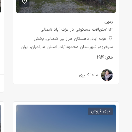
زمین
۱۹۴متربافت مسکونی در عزت آباد شمالی
عزت آباد, دهستان هراز پی شمالی, بخش
سرخرود, شهرستان محمودآباد, استان مازندران, ایران
متر:
۱۹۴
۳ سال قبل
ماها کبیری
برای فروش