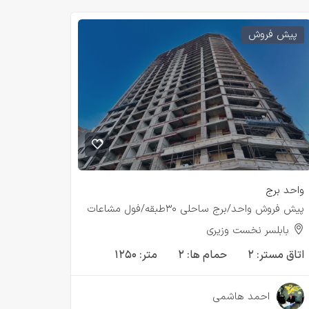
پیش فروش
واحد برج
پیش فروش واحد/برج ساحلی ۳۰طبقه/فول مشاعات
بابلسر نخست وزیری
اتاق مستر:
۲
حمام ها:
۲
متر:
۱۲۵۰
۳ سال قبل
احمد هاشمی