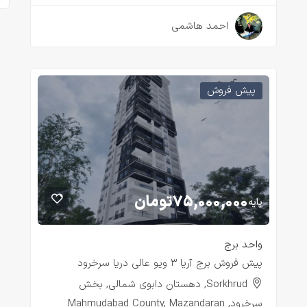
۳ سال قبل
احمد هاشمی
پیش فروش
۷۵,۰۰۰,۰۰۰
تومان
پایه
واحد برج
پیش فروش برج آریا ۳ ویو عالی دریا سرخرود
Sorkhrud, دهستان دابوی شمالی, بخش
سرخرود, Mahmudabad County, Mazandaran