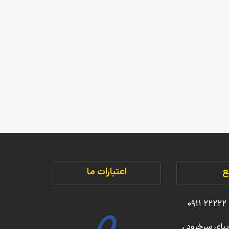
ع
اعتبارات ما
یبای سرخرود ،