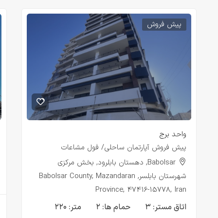
پیش فروش
واحد برج
پیش فروش آپارتمان ساحلی/ فول مشاعات
Babolsar, دهستان بابلرود, بخش مرکزی
شهرستان بابلسر, Babolsar County, Mazandaran
Province, 47416-15778, Iran
اتاق مستر:
۳
حمام ها:
۲
متر:
۲۲۰