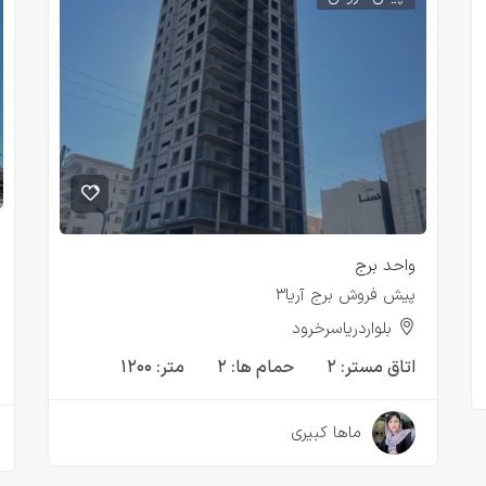
واحد برج
پیش فروش برج آریا۳
بلواردریاسرخرود
اتاق مستر:
۲
حمام ها:
۲
متر:
۱۲۰۰
۳ سال قبل
ماها کبیری