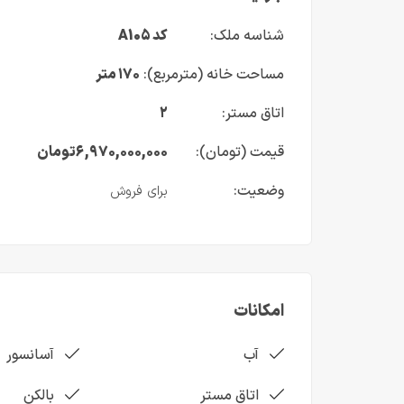
شناسه ملک:
کد A105
مساحت خانه (مترمربع):
۱۷۰ متر
اتاق مستر:
۲
قیمت (تومان):
۶,۹۷۰,۰۰۰,۰۰۰
تومان
وضعیت:
برای فروش
امکانات
آب
آسانسور
اتاق مستر
بالکن