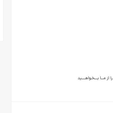
از مـــا بــــخـواهـــــید