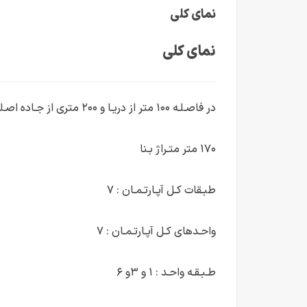
نمای کلی
نمای کلی
در فاصـلـه ۱۰۰ متر از دریـا و ۲۰۰ متری از جـاده اصـلی
۱۷۰ متر متـراژ بـنا
طبـقات کـل آپـارتـمـان : ۷
واحـدهای کـل آپـارتـمـان : ۷
طـبـقـه واحـد : ۱ و ۳و ۶