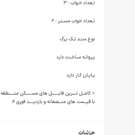
تـعداد خـواب : ۳
تـعداد خواب مسـتـر : ۲
نوع سنـد تـک بـرگ
پـروانـه سـاخــت دارد
پـایـان کـار دارد
⚡ کامــل تــــرین فایـــــــل های مســــــکن منــــــطقه را 
با قیـــمت های منـــصفانه و بازدیـــــد فوری
⚡
جزئیات