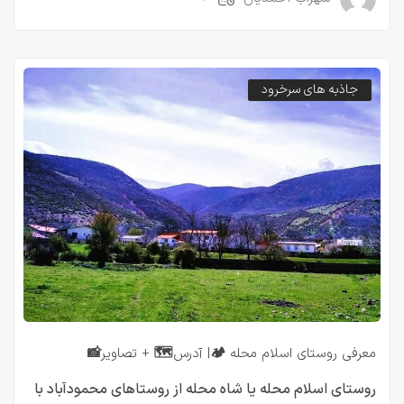
جاذبه های سرخرود
معرفی روستای اسلام محله 🏕️| آدرس🗺️ + تصاویر📸
روستای اسلام محله یا شاه محله از روستاهای محمودآباد با