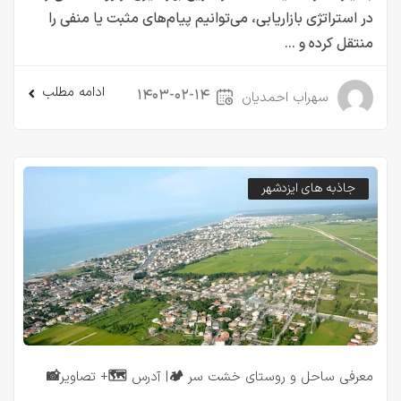
در استراتژی بازاریابی، می‌توانیم پیام‌های مثبت یا منفی را
منتقل کرده و ...
ادامه مطلب
۱۴۰۳-۰۲-۱۴
سهراب احمدیان
جاذبه های ایزدشهر
معرفی ساحل و روستای خشت سر 🏕️| آدرس 🗺️+ تصاویر📸