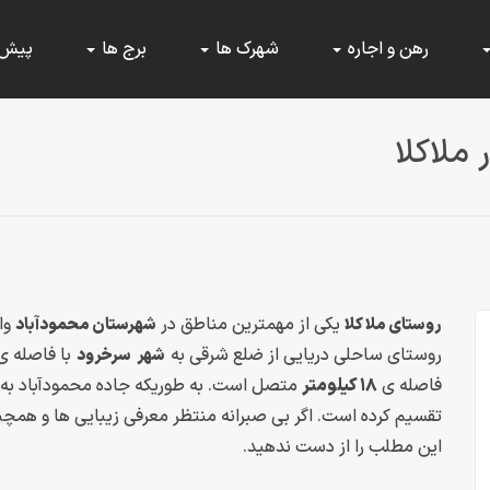
رهن و اجاره
شهرک ها
برج ها
پیش
 ملاکلا
یکی از مهمترین مناطق در
وا
روستای ملا کلا
شهرستان محمودآباد
روستای ساحلی دریایی از ضلع شرقی به
با فاصله ی
شهر
سرخرود
فاصله ی
۱۸ کیلومتر
متصل است. به طوریکه جاده محمودآباد به س
تقسیم کرده است. اگر بی صبرانه منتظر معرفی زیبایی ها و همچ
این مطلب را از دست ندهید.