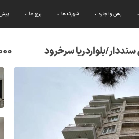
رهن و اجاره
شهرک ها
برج ها
پیش
سنددار/بلواردریا سرخرود
۰۰۰