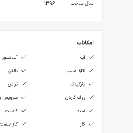
سال ساخت:
۱۳۹۶
امکانات
آب
آسانسور
اتاق مستر
بالکن
پارکینگ
تراس
روف گاردن
سرویس به
سند
کابینت
گاز
گاز صفحه