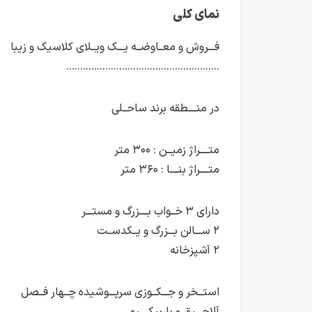
نمای کلی
فـــروش و معــاوضــه یـــک ویــلای کلاسیک و زیبا
……………………………………………….
در منــــطقه برند ساحــلی
متــــراژ زمیــن : ۳۰۰ متر
متــــراژ بنــــا : ۳۶۰ متر
دارای ۳ خــواب بــــزرگ و مستـــر
۲ ســـالن بـــزرگ و یــکدســت
۲ آشپزخانه
استــخر و جـــکــوزی سرپـــوشیده چــهار فــصل