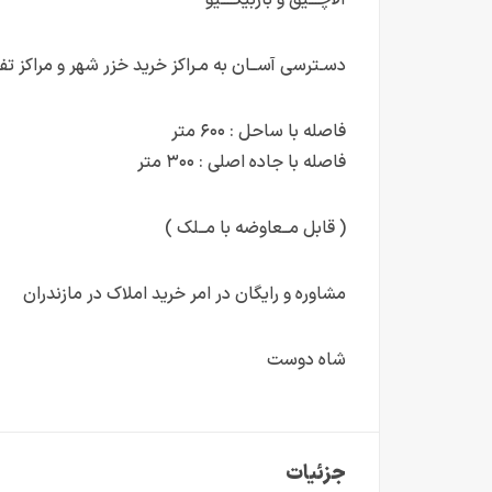
آلاچـــیق و باربیکــــیو
دسـترسی آســان به مـراکز خرید خزر شهر و مراکز ت
فاصله با ساحل : ۶۰۰ متر
فاصله با جاده اصلی : ۳۰۰ متر
( قابل مــعاوضه با مــلک )
مشاوره و رایگان در امر خرید املاک در مازندران
شاه دوست
جزئیات