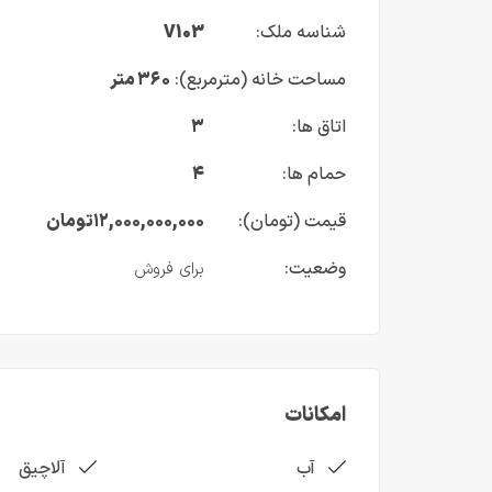
شناسه ملک:
V103
مساحت خانه (مترمربع):
۳۶۰ متر
اتاق ها:
۳
حمام ها:
۴
قیمت (تومان):
۱۲,۰۰۰,۰۰۰,۰۰۰
تومان
وضعیت:
برای فروش
امکانات
آب
آلاچیق