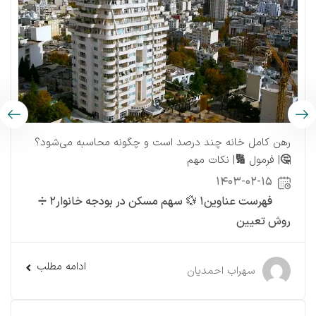
رهن کامل خانه چند درصد است و چگونه محاسبه می‌شود؟
🤔| فرمول 🔢| نکات مهم
۱۴۰۳-۰۲-۱۵
فهرست عناوین۱ 💱 سهم مسکن در بودجه خانوار۲ ➗
روش تعیین
ادامه مطلب
سهراب احمدیان