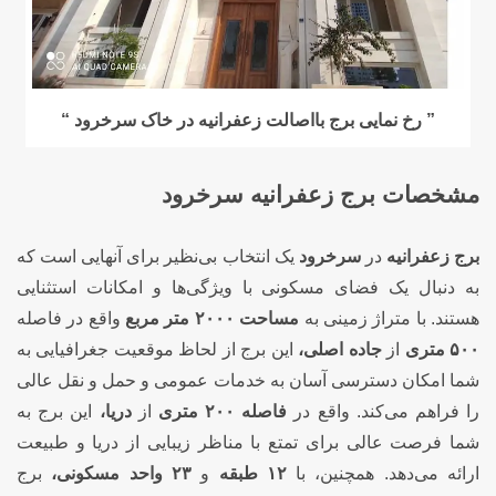
” رخ نمایی برج بااصالت زعفرانیه در خاک سرخرود “
مشخصات برج زعفرانیه سرخرود
برج زعفرانیه
در
سرخرود
یک انتخاب بی‌نظیر برای آنهایی است که
به دنبال یک فضای مسکونی با ویژگی‌ها و امکانات استثنایی
هستند. با متراژ زمینی به
مساحت ۲۰۰۰ متر مربع
واقع در فاصله
۵۰۰ متری
از
جاده اصلی،
این برج از لحاظ موقعیت جغرافیایی به
شما امکان دسترسی آسان به خدمات عمومی و حمل و نقل عالی
را فراهم می‌کند. واقع در
فاصله ۲۰۰ متری
از
دریا،
این برج به
شما فرصت عالی برای تمتع با مناظر زیبایی از دریا و طبیعت
ارائه می‌دهد. همچنین، با
۱۲ طبقه
و
۲۳
واحد مسکونی،
برج