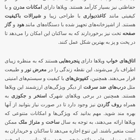
حفاظتی نیز بسیار کارآمد هستند. ویلاها دارای
امکانات مدرن
و با
کیفیتی مانند
کاغذدیواری
با طراحی زیبا و
شیرالات باکیفیت
هستند. از اشپزخانه‌های تجهیز شده با دستگاه‌های مانند
هود
و
گاز
صفحه
تخت نیز برخوردارند که به ساکنان این امکان را می‌دهد تا
در پخت و پز به بهترین شکل عمل کنند.
اتاق‌های خواب
ویلاها دارای
پنجره‌هایی
هستند که به منظره زیبای
اطراف باز می‌شوند، این نقطه زندگی را در
معرض نور
و طبیعت
قرار می‌دهند. همچنین،
کفپوش‌های
با کیفیت و سیستم‌های امنیتی
مثل
درب‌های ضد سرقت
از دیگر ویژگی‌های ارزشمند این ویلاها
هستند. همچنین در برخی ویلاهای شهرک
استخر
و
جکوزی
به
همراه
روف گاردن
نیز وجود دارد تا در صورت نیاز بتوانید از آنها
بهره مند شوید. مهم بدانید که ویژگی‌ها و امکانات متنوعی که
ویلاها ارائه می‌دهند، به توجه به سال
ساخت
و
متراژ ملک
ممکن
است متغیر باشند. این تنوع اجازه می‌دهد تا ساکنان و خریداران به
تطابق میزان رفاه و ذائقه شخصی خود، ویلا مناسبی برای خود