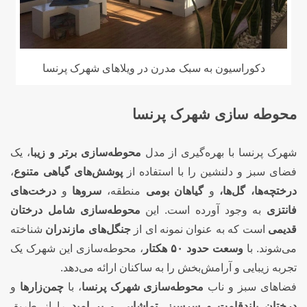
دکوراسیون به سبک مدرن در ویلاهای شهرک پرنسا
محوطه سازی شهرک پرنسا
شهرک پرنسا با بهره‌گیری از مدل
محوطه‌سازی برتر
و زیبا
، یک
فضای سبز و دلنشین را با استفاده از
پوشش‌های گیاهی متنوع
،
درختچه‌ها، گل‌ها،
و
گیاهان بومی
منطقه،
سروها
و
درخت‌های
فانتزی
به وجود آورده است. این
محوطه‌سازی شامل
درختان
قدیمی
است که به عنوان نمونه ای از
جنگل‌های مازندران
شناخته
می‌شوند. با
وسعت حدود ۵۰ هکتار
، محوطه‌سازی این شهرک یک
تجربه زیبایی و آرامش‌بخش را به ساکنان ارائه می‌دهد.
فضاهای سبز و ناب
محوطه‌سازی شهرک پرنسا
، با
چمن‌زارها
و
درختان بلندقامت و سرسبز
،
تماشایی
و
پر امید
را از طریق