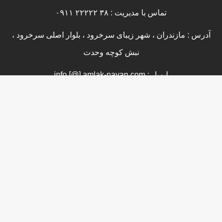
تماس با مدیریت : ۳۸ ۲۲۲۲۲ ۰۹۱۱
آدرس : مازندران ، شهر زیبای سرخرود ، بلوار اصلی سرخرود ،
نبش کوچه وحدت
ایمیل : info [@] amlak-navan.com
اعتبارات ما