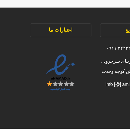
ع
اعتبارات ما
یبای سرخرود ،
بش کوچه وحدت