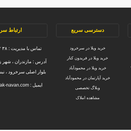
دسترسی سریع
ارتباط سری
خرید ویلا در سرخرود
تماس با مدیریت : ۳۸ ۲۲۲۲۲ ۰۹۱۱
خرید ویلا در فریدون کنار
آدرس : مازندران ، شهر ز
خرید ویلا در محمودآباد
بلوار اصلی سرخرود ، ن
خرید آپارتمان در محمودآباد
ایمیل : info [@] amlak-navan.com
وبلاگ تخصصی
مشاهده املاک