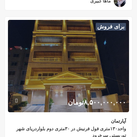
واحد۹۸متری پلاک ۱دریای محمودآباد
محمودآباد, شهر محمودآباد, بخش مرکزی شهرستان
محمودآباد, شهرستان محمودآباد, استان مازندران,
۴۶۳۱۸-۹۳۳۷۳, ایران
اتاق مستر:
۱
حمام ها:
۲
متر:
۲۰۰
ماها کبیری
۲ سال قبل
۱۶,۵۰۰,۰۰۰,۰۰۰
تومان
برای فروش
آپارتمان
واحد ۲۴۰متری پلاک ۱دریای سرخرود
بلواردریاسرخرود
اتاق مستر:
۲
حمام ها:
۳