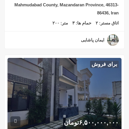
Mahmudabad County, Mazandaran Province, 46313-
86436, Iran
اتاق مستر:
۲
حمام ها:
۳
متر:
۲۰۰
ایمان پاشایی
۲ سال قبل
برای فروش
۶,۵۰۰,۰۰۰,۰۰۰
تومان