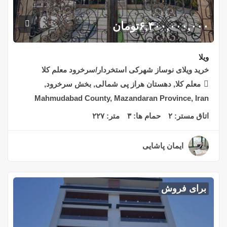
۶,۴۰۰,۰۰۰,۰۰۰
تومان
ویلا
خرید ویلای نوساز شهرکی استخردار/سرخرود معلم کلا
معلم کلا, دهستان هراز پی شمالی, بخش سرخرود,
Mahmudabad County, Mazandaran Province, Iran
اتاق مستر:
۲
حمام ها:
۳
متر:
۲۲۷
ایمان پاشایی
۲ سال قبل
برای فروش