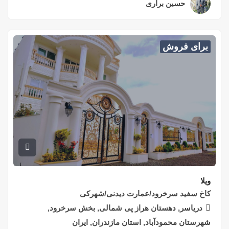
حسین براری
۲ سال قبل
برای فروش
ویلا
کاخ سفید سرخرود/عمارت دیدنی/شهرکی
دریاسر, دهستان هراز پی شمالی, بخش سرخرود,
شهرستان محمودآباد, استان مازندران, ایران