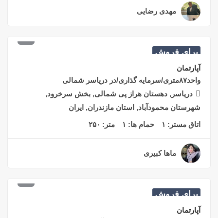
مهدی رضایی
۲ سال قبل
برای فروش
۳۵,۰۰۰,۰۰۰
تومان
متری
آپارتمان
واحد۸۷متری/سرمایه گذاری/در دریاسر شمالی
دریاسر, دهستان هراز پی شمالی, بخش سرخرود,