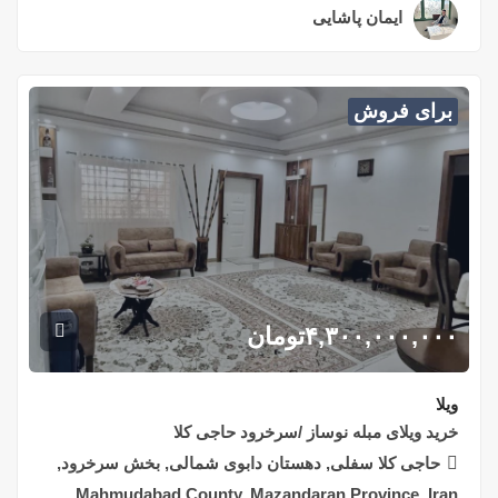
ایمان پاشایی
۲ سال قبل
برای فروش
۴,۳۰۰,۰۰۰,۰۰۰
تومان
ویلا
خرید ویلای مبله نوساز /سرخرود حاجی کلا
حاجی کلا سفلی, دهستان دابوی شمالی, بخش سرخرود,
Mahmudabad County, Mazandaran Province, Iran