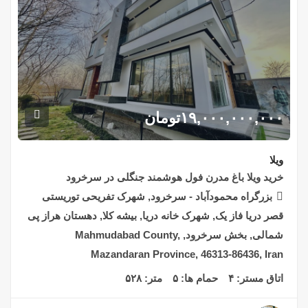
۱۹,۰۰۰,۰۰۰,۰۰۰
تومان
ویلا
خرید ویلا باغ مدرن فول هوشمند جنگلی در سرخرود
بزرگراه محمودآباد - سرخرود, شهرک تفریحی توریستی
قصر دریا فاز یک, شهرک خانه دریا, بیشه کلا, دهستان هراز پی
شمالی, بخش سرخرود, Mahmudabad County,
Mazandaran Province, 46313-86436, Iran
اتاق مستر:
۴
حمام ها:
۵
متر:
۵۲۸