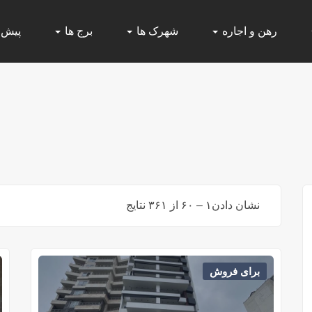
رهن و اجاره
شهرک ها
برج ها
پیش
نشان دادن
۱
–
۶۰
از ۳۶۱ نتایج
برای فروش