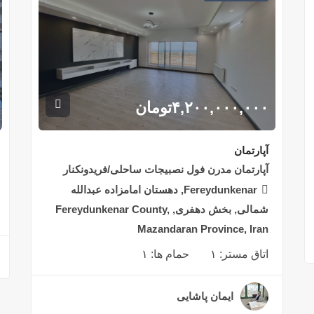
۴,۲۰۰,۰۰۰,۰۰۰
تومان
آپارتمان
آپارتمان مدرن فول نصبیجات ساحلی/فریدونکنار
Fereydunkenar, دهستان امامزاده عبدالله
شمالی, بخش دهفری, Fereydunkenar County,
Mazandaran Province, Iran
اتاق مستر:
۱
حمام ها:
۱
ایمان پاشایی
۲ سال قبل