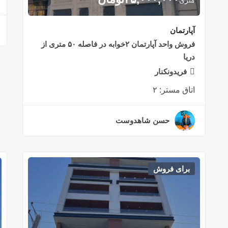
متری
آپارتمان
فروش واحد آپارتمان ۲خوابه در فاصله ۵۰ متری از
دریا
فریدونکنار
اتاق مستر:
۲
حسن شاهدوست
۲ سال قبل
برای فروش