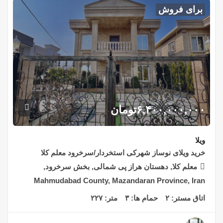
برای فروش
۶,۴۰۰,۰۰۰,۰۰۰
تومان
ویلا
خرید ویلای نوساز شهرکی استخردار/سرخرود معلم کلا
معلم کلا, دهستان هراز پی شمالی, بخش سرخرود,
Mahmudabad County, Mazandaran Province, Iran
اتاق مستر:
۲
حمام ها:
۳
متر:
۲۲۷