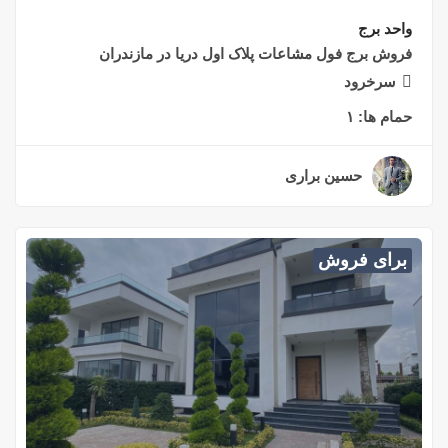
واحد برج
فروش برج فول مشاعات پلاک اول دریا در مازندران
سرخرود
حمام ها:
۱
حسین براری
۲ سال قبل
برای فروش