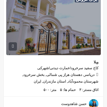
ویلا
کاخ سفید سرخرود/عمارت دیدنی/شهرکی
دریاسر, دهستان هراز پی شمالی, بخش سرخرود,
شهرستان محمودآباد, استان مازندران, ایران
اتاق مستر:
۳
حمام ها:
۵
متر:
۵۰۰
حسن شاهدوست
۲ سال قبل