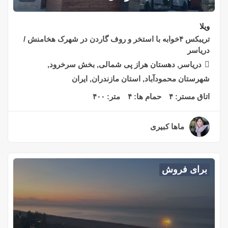
ویلا
تریبکس ۴خوابه با استخر و روف گاردن در شهرک هخامنش /
دریاسر
دریاسر, دهستان هراز پی شمالی, بخش سرخرود,
شهرستان محمودآباد, استان مازندران, ایران
اتاق مستر:
۴
حمام ها:
۴
متر:
۴۰۰
ماها کبیری
۲ سال قبل
برای فروش