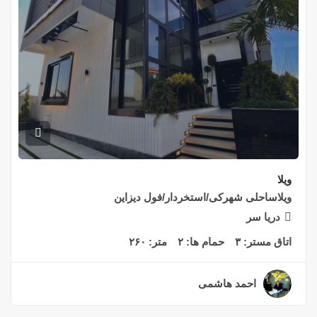
ویلا
ویلاساحلی شهرکی/استخردار/فول دیزاین
دریا سر
اتاق مستر:
۳
حمام ها:
۲
متر:
۲۶۰
احمد هاشمی
۲ سال قبل