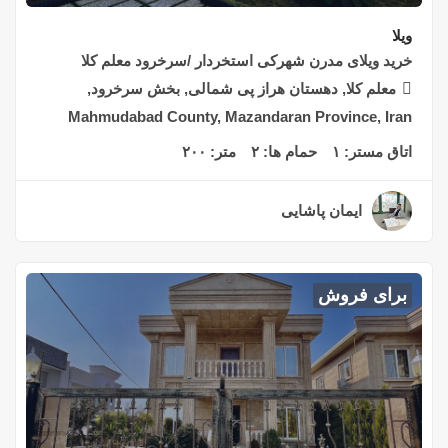
ویلا
خرید ویلای مدرن شهرکی استخردار /سرخرود معلم کلا
معلم کلا, دهستان هراز پی شمالی, بخش سرخرود,
Mahmudabad County, Mazandaran Province, Iran
اتاق مستر:
۱
حمام ها:
۲
متر:
۲۰۰
ایمان پاشایی
۲ سال قبل
برای فروش