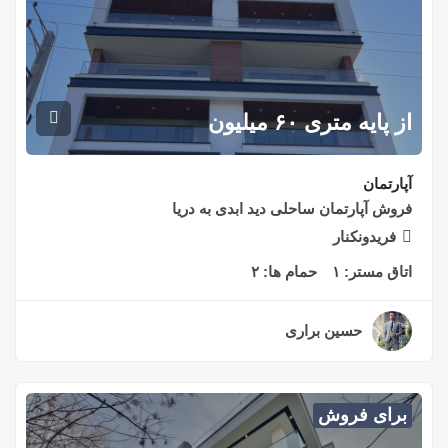
از پایه متری ۶۰ میلیون
آپارتمان
فروش آپارتمان ساحلی دید ابدی به دریا
فریدونکنار
اتاق مستر:
۱
حمام ها:
۲
حسین براری
۲ سال قبل
برای فروش