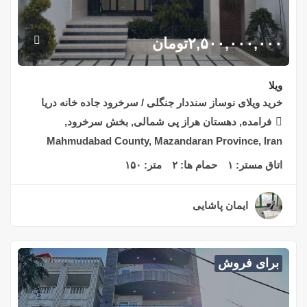
۲,۵۰۰,۰۰۰,۰۰۰
تومان
ویلا
خرید ویلای نوساز سنددار جنگلی / سرخرود جاده خانه دریا
فرامده, دهستان هراز پی شمالی, بخش سرخرود,
Mahmudabad County, Mazandaran Province, Iran
اتاق مستر:
۱
حمام ها:
۲
متر:
۱۵۰
ایمان پاشایی
۲ سال قبل
برای فروش