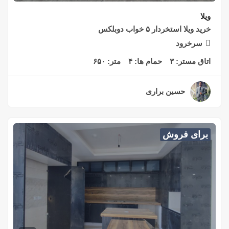
ویلا
خرید ویلا استخردار ۵ خواب دوبلکس
سرخرود
اتاق مستر:
۳
حمام ها:
۴
متر:
۶۵۰
حسین براری
۲ سال قبل
برای فروش