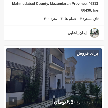
Mahmudabad County, Mazandaran Province, 46313-
86436, Iran
اتاق مستر:
۲
حمام ها:
۳
متر:
۲۰۰
ایمان پاشایی
۲ سال قبل
برای فروش
۶,۵۰۰,۰۰۰,۰۰۰
تومان