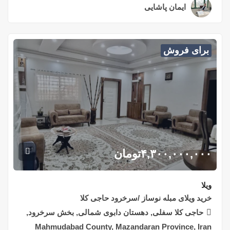
ایمان پاشایی
۲ سال قبل
برای فروش
۴,۳۰۰,۰۰۰,۰۰۰
تومان
ویلا
خرید ویلای مبله نوساز /سرخرود حاجی کلا
حاجی کلا سفلی, دهستان دابوی شمالی, بخش سرخرود,
Mahmudabad County, Mazandaran Province, Iran