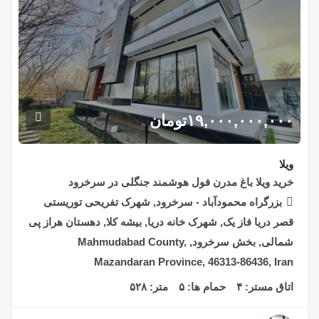
۱۹,۰۰۰,۰۰۰,۰۰۰
تومان
ویلا
خرید ویلا باغ مدرن فول هوشمند جنگلی در سرخرود
بزرگراه محمودآباد - سرخرود, شهرک تفریحی توریستی
قصر دریا فاز یک, شهرک خانه دریا, بیشه کلا, دهستان هراز پی
شمالی, بخش سرخرود, Mahmudabad County,
Mazandaran Province, 46313-86436, Iran
اتاق مستر:
۴
حمام ها:
۵
متر:
۵۲۸