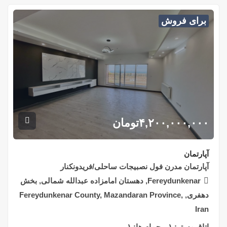
برای فروش
۴,۲۰۰,۰۰۰,۰۰۰
تومان
آپارتمان
آپارتمان مدرن فول نصبیجات ساحلی/فریدونکنار
Fereydunkenar, دهستان امامزاده عبدالله شمالی, بخش
دهفری, Fereydunkenar County, Mazandaran Province,
Iran
اتاق مستر:
۱
حمام ها:
۱