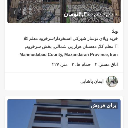
۶,۴۰۰,۰۰۰,۰۰۰
تومان
ویلا
خرید ویلای نوساز شهرکی استخردار/سرخرود معلم کلا
معلم کلا, دهستان هراز پی شمالی, بخش سرخرود,
Mahmudabad County, Mazandaran Province, Iran
اتاق مستر:
۲
حمام ها:
۳
متر:
۲۲۷
ایمان پاشایی
۲ سال قبل
برای فروش