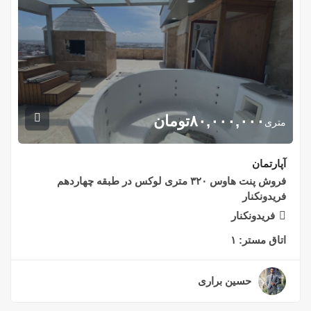
۸۰,۰۰۰,۰۰۰
تومان
متری
آپارتمان
فروش پنت هاوس ۳۲۰ متری لوکس در طبقه چهاردهم
فریدونکنار
فریدونکنار
اتاق مستر:
۱
حسین براری
۲ سال قبل