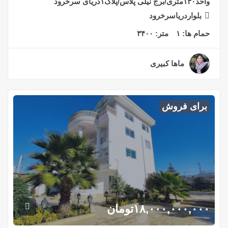
واحد۱۳۰متری/برج نیلی پلاس/پلاک۱دریای سرخرود
بلواردریاسرخرود
حمام ها:
۱
متر:
۳۴۰۰
ماها کبیری
۳ سال قبل
برای فروش
۱۸,۰۰۰,۰۰۰,۰۰۰
تومان