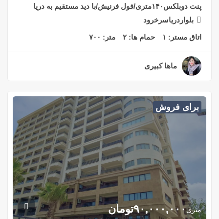
پنت دوبلکس۱۴۰متری/فول فرنیش/با دید مستقیم به دریا
بلواردریاسرخرود
اتاق مستر:
۱
حمام ها:
۲
متر:
۷۰۰
ماها کبیری
۳ سال قبل
برای فروش
۹۰,۰۰۰,۰۰۰
تومان
متری