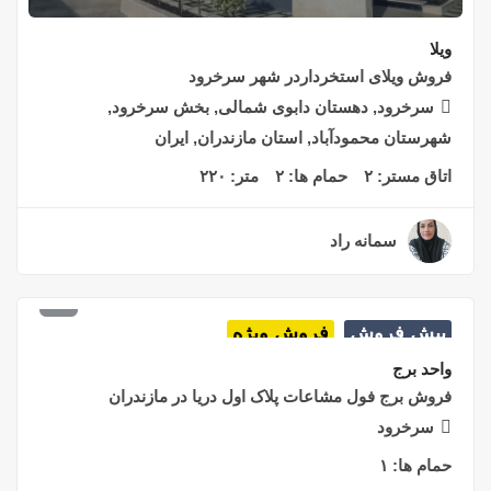
ویلا
فروش ویلای استخرداردر شهر سرخرود
سرخرود, دهستان دابوی شمالی, بخش سرخرود,
شهرستان محمودآباد, استان مازندران, ایران
اتاق مستر:
۲
حمام ها:
۲
متر:
۲۲۰
سمانه راد
۲ سال قبل
۸,۸۰۰,۰۰۰,۰۰۰
تومان
پیش فروش
فروش ویژه
واحد برج
فروش برج فول مشاعات پلاک اول دریا در مازندران
سرخرود
حمام ها:
۱