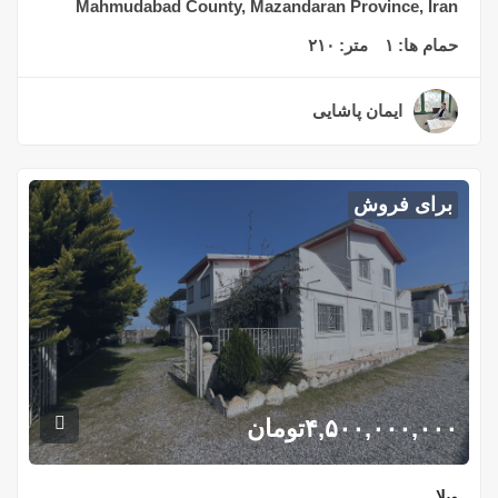
Mahmudabad County, Mazandaran Province, Iran
حمام ها:
۱
متر:
۲۱۰
ایمان پاشایی
۲ سال قبل
برای فروش
۴,۵۰۰,۰۰۰,۰۰۰
تومان
ویلا