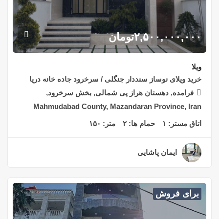
۲,۵۰۰,۰۰۰,۰۰۰
تومان
ویلا
خرید ویلای نوساز سنددار جنگلی / سرخرود جاده خانه دریا
فرامده, دهستان هراز پی شمالی, بخش سرخرود,
Mahmudabad County, Mazandaran Province, Iran
اتاق مستر:
۱
حمام ها:
۲
متر:
۱۵۰
ایمان پاشایی
۲ سال قبل
برای فروش