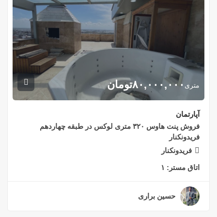
۸۰,۰۰۰,۰۰۰
تومان
متری
آپارتمان
فروش پنت هاوس ۳۲۰ متری لوکس در طبقه چهاردهم
فریدونکنار
فریدونکنار
اتاق مستر:
۱
حسین براری
۲ سال قبل