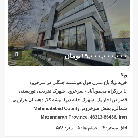
۱۹,۰۰۰,۰۰۰,۰۰۰
تومان
ویلا
خرید ویلا باغ مدرن فول هوشمند جنگلی در سرخرود
بزرگراه محمودآباد - سرخرود, شهرک تفریحی توریستی
قصر دریا فاز یک, شهرک خانه دریا, بیشه کلا, دهستان هراز پی
شمالی, بخش سرخرود, Mahmudabad County,
Mazandaran Province, 46313-86436, Iran
اتاق مستر:
۴
حمام ها:
۵
متر:
۵۲۸