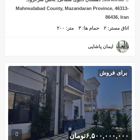
Mahmudabad County, Mazandaran Province, 46313-
86436, Iran
اتاق مستر:
۲
حمام ها:
۳
متر:
۲۰۰
ایمان پاشایی
۲ سال قبل
برای فروش
۶,۵۰۰,۰۰۰,۰۰۰
تومان