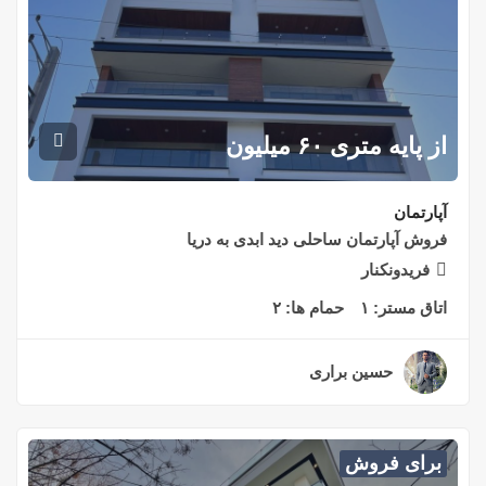
از پایه متری ۶۰ میلیون
آپارتمان
فروش آپارتمان ساحلی دید ابدی به دریا
فریدونکنار
اتاق مستر:
۱
حمام ها:
۲
حسین براری
۲ سال قبل
برای فروش