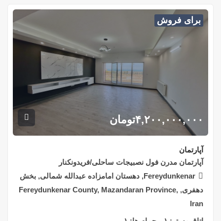
برای فروش
۴,۲۰۰,۰۰۰,۰۰۰
تومان
آپارتمان
آپارتمان مدرن فول نصبیجات ساحلی/فریدونکنار
Fereydunkenar, دهستان امامزاده عبدالله شمالی, بخش
دهفری, Fereydunkenar County, Mazandaran Province,
Iran
اتاق مستر:
۱
حمام ها:
۱