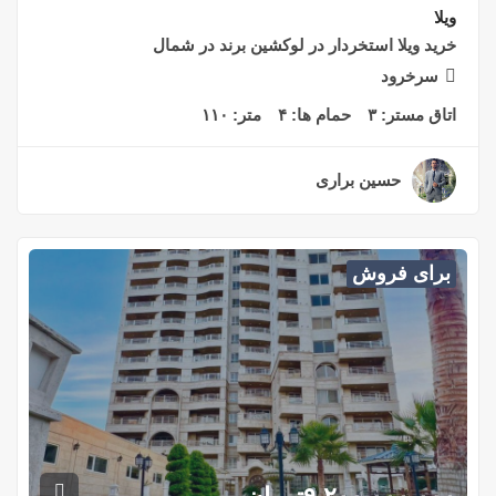
ویلا
خرید ویلا استخردار در لوکشین برند در شمال
سرخرود
اتاق مستر:
۳
حمام ها:
۴
متر:
۱۱۰
حسین براری
۲ سال قبل
برای فروش