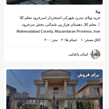
ویلا
خرید ویلای مدرن شهرکی استخردار /سرخرود معلم کلا
معلم کلا, دهستان هراز پی شمالی, بخش سرخرود,
Mahmudabad County, Mazandaran Province, Iran
اتاق مستر:
۱
حمام ها:
۲
متر:
۲۰۰
ایمان پاشایی
۲ سال قبل
برای فروش