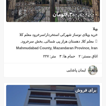
۶,۴۰۰,۰۰۰,۰۰۰
تومان
ویلا
خرید ویلای نوساز شهرکی استخردار/سرخرود معلم کلا
معلم کلا, دهستان هراز پی شمالی, بخش سرخرود,
Mahmudabad County, Mazandaran Province, Iran
اتاق مستر:
۲
حمام ها:
۳
متر:
۲۲۷
ایمان پاشایی
۲ سال قبل
برای فروش