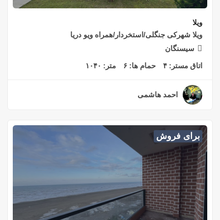
ویلا
ویلا شهرکی جنگلی/استخردار/همراه ویو دریا
سیسنگان
اتاق مستر:
۴
حمام ها:
۶
متر:
۱۰۴۰
احمد هاشمی
۲ سال قبل
برای فروش