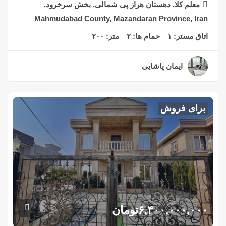
معلم کلا, دهستان هراز پی شمالی, بخش سرخرود,
Mahmudabad County, Mazandaran Province, Iran
اتاق مستر:
۱
حمام ها:
۲
متر:
۲۰۰
ایمان پاشایی
۲ سال قبل
برای فروش
۶,۴۰۰,۰۰۰,۰۰۰
تومان