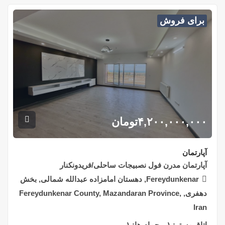
برای فروش
۴,۲۰۰,۰۰۰,۰۰۰
تومان
آپارتمان
آپارتمان مدرن فول نصبیجات ساحلی/فریدونکنار
Fereydunkenar, دهستان امامزاده عبدالله شمالی, بخش
دهفری, Fereydunkenar County, Mazandaran Province,
Iran
اتاق مستر:
۱
حمام ها:
۱