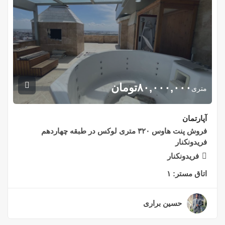
۸۰,۰۰۰,۰۰۰
تومان
متری
آپارتمان
فروش پنت هاوس ۳۲۰ متری لوکس در طبقه چهاردهم
فریدونکنار
فریدونکنار
اتاق مستر:
۱
حسین براری
۲ سال قبل