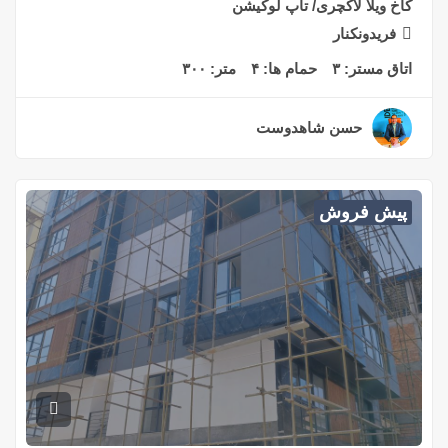
کاخ ویلا لاکچری/ تاپ لوکیشن
فریدونکنار
اتاق مستر:
۳
حمام ها:
۴
متر:
۳۰۰
حسن شاهدوست
۲ سال قبل
پیش فروش