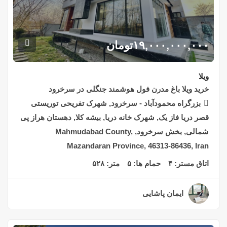
۱۹,۰۰۰,۰۰۰,۰۰۰
تومان
ویلا
خرید ویلا باغ مدرن فول هوشمند جنگلی در سرخرود
بزرگراه محمودآباد - سرخرود, شهرک تفریحی توریستی
قصر دریا فاز یک, شهرک خانه دریا, بیشه کلا, دهستان هراز پی
شمالی, بخش سرخرود, Mahmudabad County,
Mazandaran Province, 46313-86436, Iran
اتاق مستر:
۴
حمام ها:
۵
متر:
۵۲۸
ایمان پاشایی
۲ سال قبل