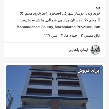
ویلا
خرید ویلای نوساز شهرکی استخردار/سرخرود معلم کلا
معلم کلا, دهستان هراز پی شمالی, بخش سرخرود,
Mahmudabad County, Mazandaran Province, Iran
اتاق مستر:
۲
حمام ها:
۳
متر:
۲۲۷
ایمان پاشایی
۲ سال قبل
برای فروش