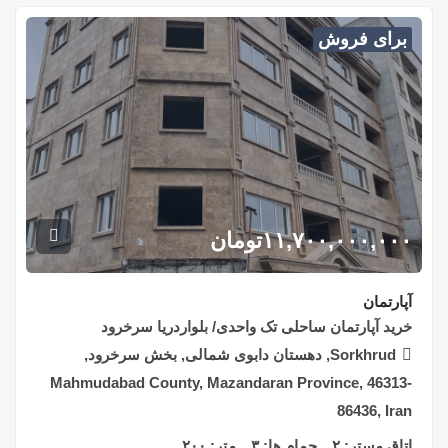
برای فروش
۱۱,۷۰۰,۰۰۰,۰۰۰
تومان
آپارتمان
خرید آپارتمان ساحلی تک واحدی/ بلواردریا سرخرود
Sorkhrud, دهستان دابوی شمالی, بخش سرخرود,
Mahmudabad County, Mazandaran Province, 46313-
86436, Iran
اتاق مستر:
۲
حمام ها:
۳
متر:
۲۰۰