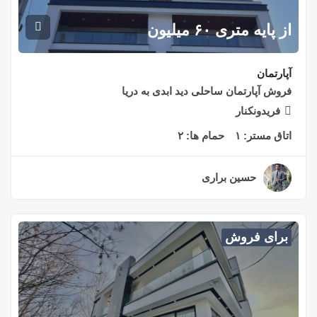
از پایه متری ۶۰ میلیون
آپارتمان
فروش آپارتمان ساحلی دید ابدی به دریا
فریدونکنار
اتاق مستر:
۱
حمام ها:
۲
حسین براری
۲ سال قبل
برای فروش