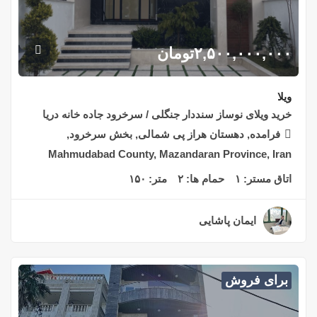
۲,۵۰۰,۰۰۰,۰۰۰
تومان
ویلا
خرید ویلای نوساز سنددار جنگلی / سرخرود جاده خانه دریا
فرامده, دهستان هراز پی شمالی, بخش سرخرود,
Mahmudabad County, Mazandaran Province, Iran
اتاق مستر:
۱
حمام ها:
۲
متر:
۱۵۰
ایمان پاشایی
۲ سال قبل
برای فروش