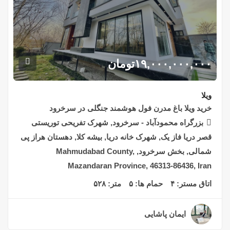
۱۹,۰۰۰,۰۰۰,۰۰۰
تومان
ویلا
خرید ویلا باغ مدرن فول هوشمند جنگلی در سرخرود
بزرگراه محمودآباد - سرخرود, شهرک تفریحی توریستی
قصر دریا فاز یک, شهرک خانه دریا, بیشه کلا, دهستان هراز پی
شمالی, بخش سرخرود, Mahmudabad County,
Mazandaran Province, 46313-86436, Iran
اتاق مستر:
۴
حمام ها:
۵
متر:
۵۲۸
ایمان پاشایی
۲ سال قبل