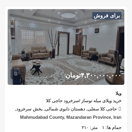
برای فروش
۴,۳۰۰,۰۰۰,۰۰۰
تومان
ویلا
خرید ویلای مبله نوساز /سرخرود حاجی کلا
حاجی کلا سفلی, دهستان دابوی شمالی, بخش سرخرود,
Mahmudabad County, Mazandaran Province, Iran
حمام ها:
۱
متر:
۲۱۰