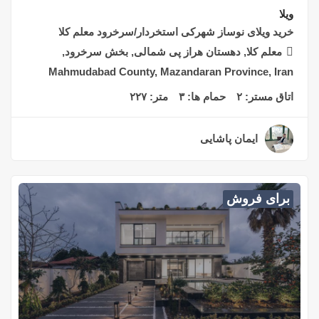
ویلا
خرید ویلای نوساز شهرکی استخردار/سرخرود معلم کلا
معلم کلا, دهستان هراز پی شمالی, بخش سرخرود,
Mahmudabad County, Mazandaran Province, Iran
اتاق مستر:
۲
حمام ها:
۳
متر:
۲۲۷
ایمان پاشایی
۲ سال قبل
برای فروش