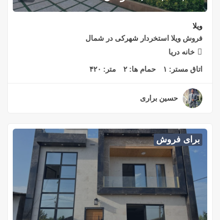
ویلا
فروش ویلا استخردار شهرکی در شمال
خانه دریا
اتاق مستر:
۱
حمام ها:
۲
متر:
۴۲۰
حسین براری
۲ سال قبل
برای فروش