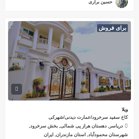
حسین براری
۲ سال قبل
برای فروش
ویلا
کاخ سفید سرخرود/عمارت دیدنی/شهرکی
دریاسر, دهستان هراز پی شمالی, بخش سرخرود,
شهرستان محمودآباد, استان مازندران, ایران