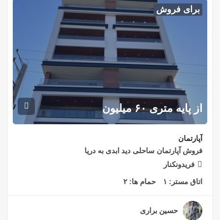
برای فروش
از پایه متری ۶۰ میلیون
آپارتمان
فروش آپارتمان ساحلی دید ابدی به دریا
فریدونکنار
اتاق مستر:
۱
حمام ها:
۲
حسین براری
۲ سال قبل