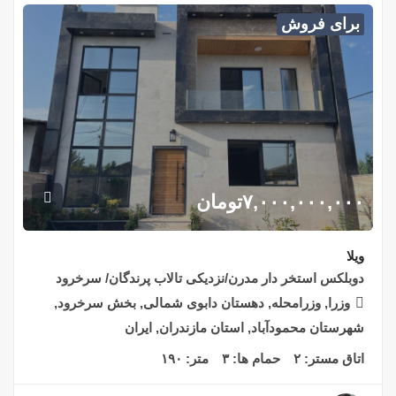
برای فروش
۷,۰۰۰,۰۰۰,۰۰۰
تومان
ویلا
دوبلکس استخر دار مدرن/نزدیکی تالاب پرندگان/ سرخرود
وزرا, وزرامحله, دهستان دابوی شمالی, بخش سرخرود,
شهرستان محمودآباد, استان مازندران, ایران
اتاق مستر:
۲
حمام ها:
۳
متر:
۱۹۰