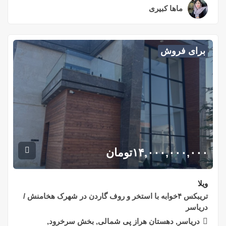
ماها کبیری
۲ سال قبل
برای فروش
۱۴,۰۰۰,۰۰۰,۰۰۰
تومان
ویلا
تریبکس ۴خوابه با استخر و روف گاردن در شهرک هخامنش /
دریاسر
دریاسر, دهستان هراز پی شمالی, بخش سرخرود,