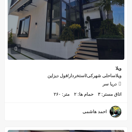
ویلا
ویلاساحلی شهرکی/استخردار/فول دیزاین
دریا سر
اتاق مستر:
۳
حمام ها:
۲
متر:
۲۶۰
احمد هاشمی
۲ سال قبل