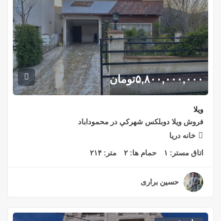
۵,۸۰۰,۰۰۰,۰۰۰
تومان
ویلا
فروش ويلا دوبلكس شهركي در محموداباد
خانه دريا
اتاق مستر:
۱
حمام ها:
۲
متر:
۲۱۴
حسین براری
۲ سال قبل