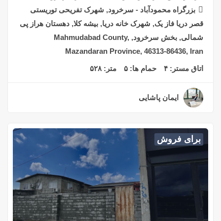
بزرگراه محمودآباد - سرخرود, شهرک تفریحی توریستی
قصر دریا فاز یک, شهرک خانه دریا, بیشه کلا, دهستان هراز پی
شمالی, بخش سرخرود, Mahmudabad County,
Mazandaran Province, 46313-86436, Iran
اتاق مستر:
۴
حمام ها:
۵
متر:
۵۲۸
ایمان پاشایی
۲ سال قبل
برای فروش