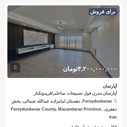
برای فروش
۴,۲۰۰,۰۰۰,۰۰۰
تومان
آپارتمان
آپارتمان مدرن فول نصبیجات ساحلی/فریدونکنار
Fereydunkenar, دهستان امامزاده عبدالله شمالی, بخش
دهفری, Fereydunkenar County, Mazandaran Province,
Iran
اتاق مستر:
۱
حمام ها:
۱