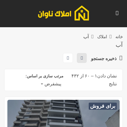
خانه
املاک
آب
آب
ذخیره جستجو
نشان دادن
۱
–
۶۰
از ۴۳۲
مرتب سازی بر اساس:
نتایج
پیشفرض
برای فروش