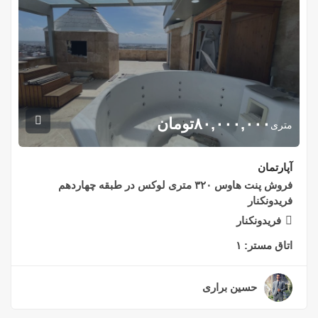
۸۰,۰۰۰,۰۰۰
تومان
متری
آپارتمان
فروش پنت هاوس ۳۲۰ متری لوکس در طبقه چهاردهم
فریدونکنار
فریدونکنار
اتاق مستر:
۱
حسین براری
۲ سال قبل