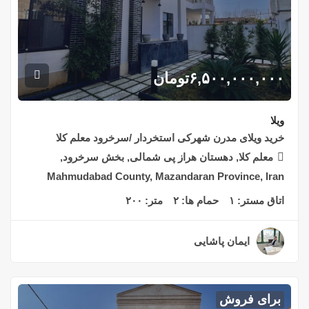
۶,۵۰۰,۰۰۰,۰۰۰
تومان
ویلا
خرید ویلای مدرن شهرکی استخردار /سرخرود معلم کلا
معلم کلا, دهستان هراز پی شمالی, بخش سرخرود,
Mahmudabad County, Mazandaran Province, Iran
اتاق مستر:
۱
حمام ها:
۲
متر:
۲۰۰
ایمان پاشایی
۲ سال قبل
برای فروش