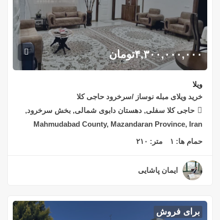
۴,۳۰۰,۰۰۰,۰۰۰
تومان
ویلا
خرید ویلای مبله نوساز /سرخرود حاجی کلا
حاجی کلا سفلی, دهستان دابوی شمالی, بخش سرخرود,
Mahmudabad County, Mazandaran Province, Iran
حمام ها:
۱
متر:
۲۱۰
ایمان پاشایی
۲ سال قبل
برای فروش