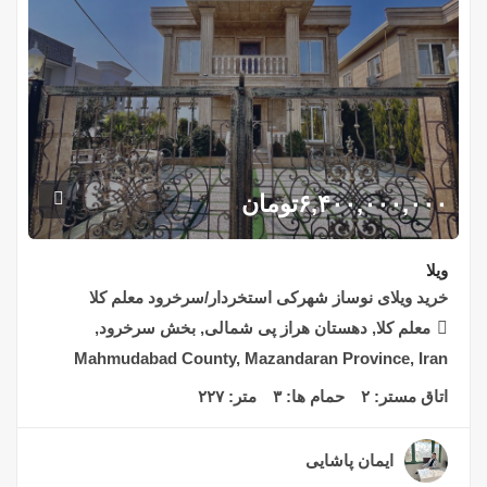
۶,۴۰۰,۰۰۰,۰۰۰
تومان
ویلا
خرید ویلای نوساز شهرکی استخردار/سرخرود معلم کلا
معلم کلا, دهستان هراز پی شمالی, بخش سرخرود,
Mahmudabad County, Mazandaran Province, Iran
اتاق مستر:
۲
حمام ها:
۳
متر:
۲۲۷
ایمان پاشایی
۲ سال قبل