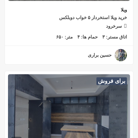
ویلا
خرید ویلا استخردار ۵ خواب دوبلکس
سرخرود
اتاق مستر:
۳
حمام ها:
۴
متر:
۶۵۰
حسین براری
۲ سال قبل
برای فروش