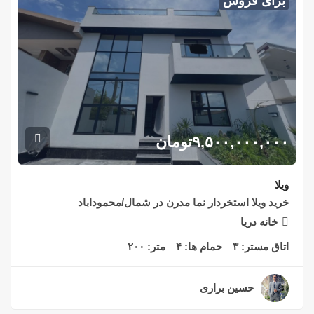
برای فروش
۹,۵۰۰,۰۰۰,۰۰۰
تومان
ویلا
خريد ويلا استخردار نما مدرن در شمال/محموداباد
خانه دريا
اتاق مستر:
۳
حمام ها:
۴
متر:
۲۰۰
حسین براری
۳ سال قبل