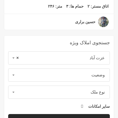
اتاق مستر:
۲
حمام ها:
۳
متر:
۲۴۶
حسین براری
۳ سال قبل
جستجوی املاک ویژه
عزت آباد
×
وضعیت
نوع ملک
سایر امکانات