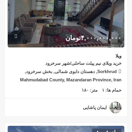
۴,۰۰۰,۰۰۰,۰۰۰
تومان
ویلا
خرید ویلای نیم پیلت ساحلی/شهر سرخرود
Sorkhrud, دهستان دابوی شمالی, بخش سرخرود,
Mahmudabad County, Mazandaran Province, Iran
حمام ها:
۱
متر:
۱۸۰
ایمان پاشایی
۳ سال قبل