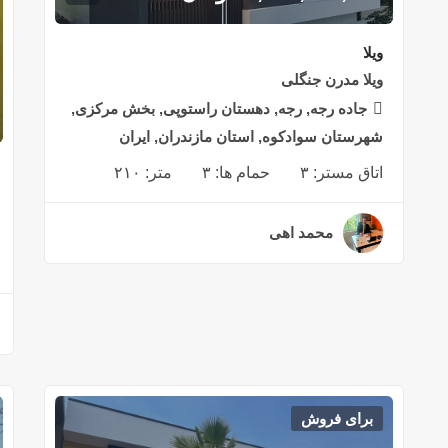
ویلا
ویلا مدرن جنگلی
جاده رجه, رجه, دهستان راستوپی, بخش مرکزی,
شهرستان سوادکوه, استان مازندران, ایران
اتاق مستر:
۳
حمام ها:
۳
متر:
۲۱۰
محمد اهی
۳ سال قبل
برای فروش