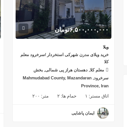
۶,۵۰۰,۰۰۰,۰۰۰
تومان
ویلا
خرید ویلای مدرن شهرکی استخردار /سرخرود معلم
کلا
معلم کلا, دهستان هراز پی شمالی, بخش
سرخرود, Mahmudabad County, Mazandaran
Province, Iran
اتاق مستر:
۱
حمام ها:
۲
متر:
۲۰۰
ایمان پاشایی
۲ سال قبل