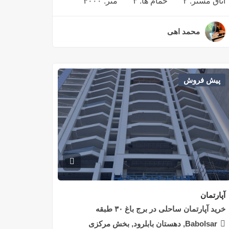
اتاق مستر:
۲
حمام ها:
۳
متر:
۴۰۰۰
محمد اهی
۳ سال قبل
پیش فروش
آپارتمان
خرید آپارتمان ساحلی در برج باغ ۳۰ طبقه
Babolsar, دهستان بابلرود, بخش مرکزی