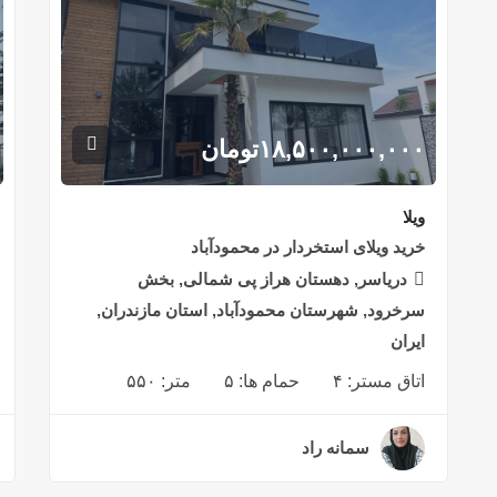
۱۸,۵۰۰,۰۰۰,۰۰۰
تومان
ویلا
خرید ویلای استخردار در محمودآباد
دریاسر, دهستان هراز پی شمالی, بخش
سرخرود, شهرستان محمودآباد, استان مازندران,
ایران
اتاق مستر:
۴
حمام ها:
۵
متر:
۵۵۰
سمانه راد
۳ سال قبل