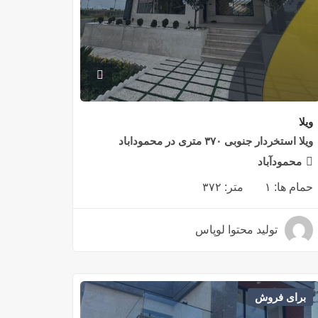
ویلا
ویلا استخردار جنوبی ۳۷۰ متری در محموداباد
محمودآباد
حمام ها:
۱
متر:
۳۷۲
تولید محتوا لوپاس
۳ سال قبل
برای فروش