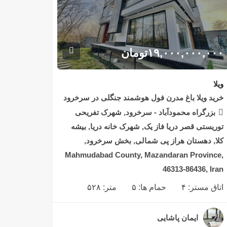
۱۹,۰۰۰,۰۰۰,۰۰۰
تومان
ویلا
خرید ویلا باغ مدرن فول هوشمند جنگلی در سرخرود
بزرگراه محمودآباد - سرخرود, شهرک تفریحی
توریستی قصر دریا فاز یک, شهرک خانه دریا, بیشه
کلا, دهستان هراز پی شمالی, بخش سرخرود,
Mahmudabad County, Mazandaran Province,
46313-86436, Iran
اتاق مستر:
۴
حمام ها:
۵
متر:
۵۲۸
ایمان پاشایی
۲ سال قبل