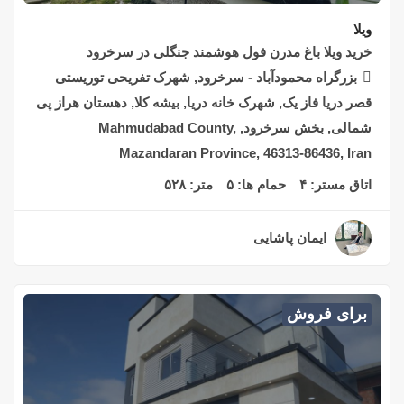
ویلا
خرید ویلا باغ مدرن فول هوشمند جنگلی در سرخرود
بزرگراه محمودآباد - سرخرود, شهرک تفریحی توریستی
قصر دریا فاز یک, شهرک خانه دریا, بیشه کلا, دهستان هراز پی
شمالی, بخش سرخرود, Mahmudabad County,
Mazandaran Province, 46313-86436, Iran
اتاق مستر:
۴
حمام ها:
۵
متر:
۵۲۸
ایمان پاشایی
۲ سال قبل
برای فروش