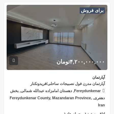
برای فروش
۴,۲۰۰,۰۰۰,۰۰۰
تومان
آپارتمان
آپارتمان مدرن فول نصبیجات ساحلی/فریدونکنار
Fereydunkenar, دهستان امامزاده عبدالله شمالی, بخش
دهفری, Fereydunkenar County, Mazandaran Province,
Iran
اتاق مستر:
۱
حمام ها:
۱