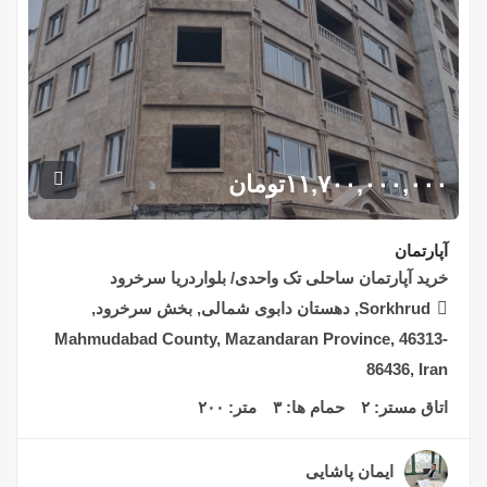
۱۱,۷۰۰,۰۰۰,۰۰۰
تومان
آپارتمان
خرید آپارتمان ساحلی تک واحدی/ بلواردریا سرخرود
Sorkhrud, دهستان دابوی شمالی, بخش سرخرود,
Mahmudabad County, Mazandaran Province, 46313-
86436, Iran
اتاق مستر:
۲
حمام ها:
۳
متر:
۲۰۰
ایمان پاشایی
۲ سال قبل