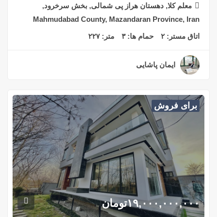
معلم کلا, دهستان هراز پی شمالی, بخش سرخرود,
Mahmudabad County, Mazandaran Province, Iran
اتاق مستر:
۲
حمام ها:
۳
متر:
۲۲۷
ایمان پاشایی
۲ سال قبل
برای فروش
۱۹,۰۰۰,۰۰۰,۰۰۰
تومان