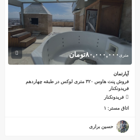
۸۰,۰۰۰,۰۰۰
تومان
متری
آپارتمان
فروش پنت هاوس ۳۲۰ متری لوکس در طبقه چهاردهم
فریدونکنار
فریدونکنار
اتاق مستر:
۱
حسین براری
۲ سال قبل