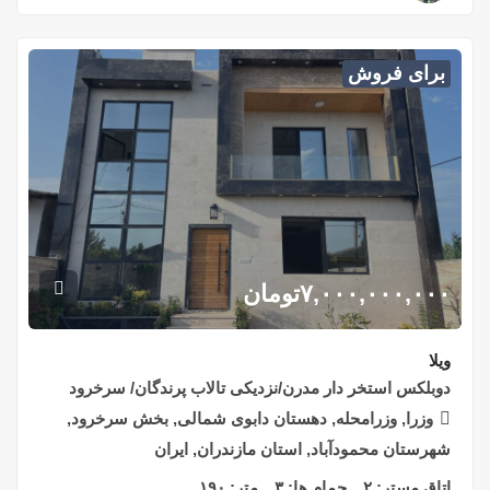
برای فروش
۷,۰۰۰,۰۰۰,۰۰۰
تومان
ویلا
دوبلکس استخر دار مدرن/نزدیکی تالاب پرندگان/ سرخرود
وزرا, وزرامحله, دهستان دابوی شمالی, بخش سرخرود,
شهرستان محمودآباد, استان مازندران, ایران
اتاق مستر:
۲
حمام ها:
۳
متر:
۱۹۰