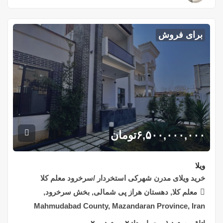
برای فروش
۶,۵۰۰,۰۰۰,۰۰۰
تومان
ویلا
خرید ویلای مدرن شهرکی استخردار /سرخرود معلم کلا
معلم کلا, دهستان هراز پی شمالی, بخش سرخرود,
Mahmudabad County, Mazandaran Province, Iran