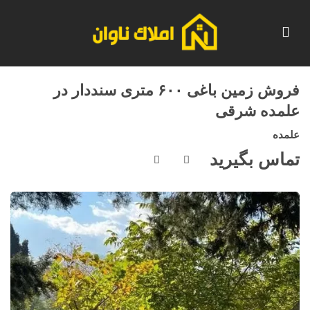
فروش زمین باغی ۶۰۰ متری سنددار در
علمده شرقی
علمده
تماس بگیرید