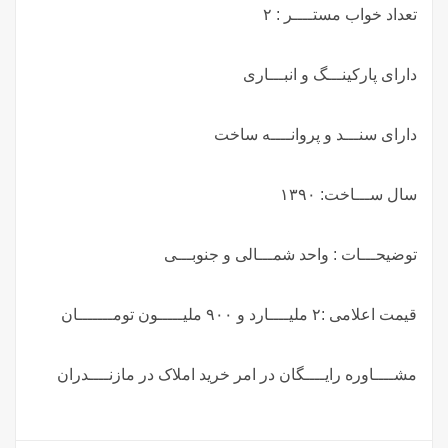
تعداد خواب مستــــر : ۲
دارای پارکینـــگ و انبـــاری
دارای سنـــد و پروانــــه ساخت
سال ســـاخت: ۱۳۹۰
توضيحـــات : واحد شمـــالی و جنوبـــی
قیمت اعلامی :۲ ملیــــارد و ۹۰۰ ملیـــــون تومـــــــان
مشــــاوره رایــــگان در امر خرید املاک در مازنــــدران