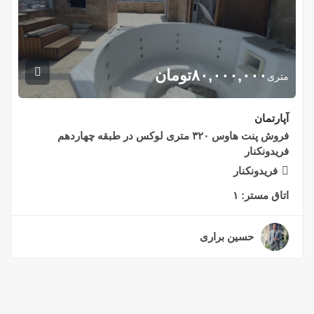
۸۰,۰۰۰,۰۰۰
تومان
متری
آپارتمان
فروش پنت هاوس ۳۲۰ متری لوکس در طبقه چهاردهم
فریدونکنار
فریدونکنار
اتاق مستر:
۱
حسین براری
۲ سال قبل