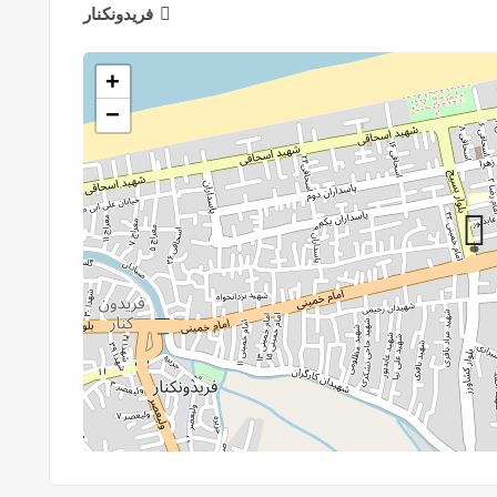
فریدونکنار
+
−