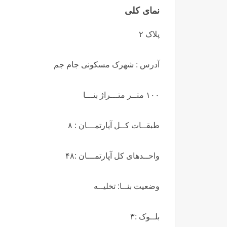
نمای کلی
پلاک ۲
آدرس : شهرک مسکونی جام جم
۱۰۰ متــر متـــراژ بنـــا
طبقــات کــل آپارتمـــان : ۸
واحــدهای کل آپارتمـــان :۴۸
وضعیت بنــا: تخلیــه
بلــوک :۳