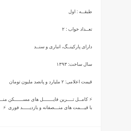
طبقــه : اول
تعــداد خواب : ۲
دارای پارکینــگ، انباری و سنــد
سال ساخت: ۱۳۹۳
قیمت اعلامی: ۲ ملیارد و پانصد ملیون تومان
⚡ کامــل تــــرین فایـــــــل های مســــــکن منـــــ
با قیـــمت های منـــصفانه و بازدیـــــد فوری ⚡