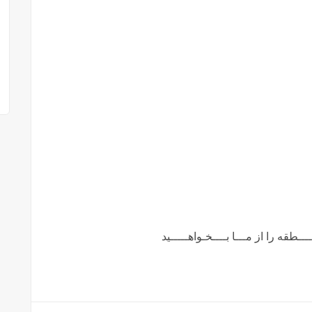
ـطقه را از مـــا بــــخـواهـــــید