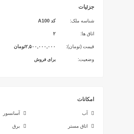
جزئیات
شناسه ملک:
کد A100
اتاق ها:
۲
قیمت (تومان):
۲,۵۰۰,۰۰۰,۰۰۰
تومان
وضعیت:
برای فروش
امکانات
آب
آسانسور
اتاق مستر
برق