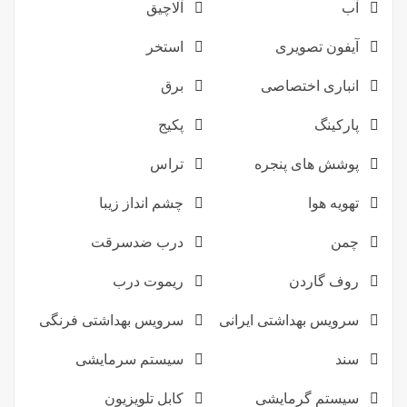
آب
آلاچیق
آیفون تصویری
استخر
انباری اختصاصی
برق
پارکینگ
پکیج
پوشش های پنجره
تراس
تهویه هوا
چشم انداز زیبا
چمن
درب ضدسرقت
روف گاردن
ریموت درب
سرویس بهداشتی ایرانی
سرویس بهداشتی فرنگی
سند
سیستم سرمایشی
سیستم گرمایشی
کابل تلویزیون