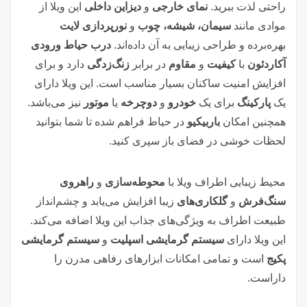
راحتی لذت ببرید.
نمای خارجی
و
دیزاین داخلی
این ویلا از
موادی مانند
سیمان، شیشه، چوب
و
نورپردازی لایت
بهره‌برده و طراحی زیبایی به آن داده‌اند.
درب حیاط ورودی
آکاردئون
با
کیفیت
و
مقاوم
در برابر
زنگ‌زدگی
دارد و برای
افزایش امنیت ساکنان بسیار مناسب است. این ویلا دارای
یک
پارکینگ
برای یک
خودرو
و
دوچرخه
یا
موتور
نیز می‌باشد.
همچنین امکان
باربیکیو
در حیاط فراهم شده تا شما بتوانید
لحظات خوشی در فضای باز سپری کنید.
محیط زیبایی اطراف ویلا با
محوطه‌سازی
و
راهروی
سنگ‌فرش
و
گلکاری‌های
زیبا افزایش می‌یابد و چشم‌انداز
طبیعت اطراف به ویژگی‌های جذاب این ویلا اضافه می‌کند.
این ویلا دارای
سیستم گرمایشی اسپلیت
و
سیستم گرمایشی
پکیج
است و تمامی امکانات ابزارهای رفاهی مدرن را
داراست.