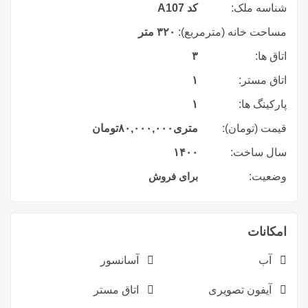
شناسه ملک:
کد A107
مساحت خانه (مترمربع):
۳۲۰ متر
اتاق ها:
۳
اتاق مستر:
۱
پارکینگ ها:
۱
قیمت (تومان):
متری
۸۰,۰۰۰,۰۰۰
تومان
سال ساخت:
۱۴۰۰
وضعیت:
برای فروش
امکانات
آب
آسانسور
آیفون تصویری
اتاق مستر