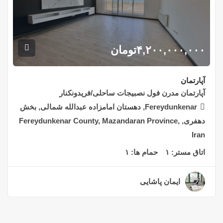
۴,۲۰۰,۰۰۰,۰۰۰
تومان
آپارتمان
آپارتمان مدرن فول نصبیجات ساحلی/فریدونکنار
Fereydunkenar, دهستان امامزاده عبدالله شمالی, بخش
دهفری, Fereydunkenar County, Mazandaran Province,
Iran
اتاق مستر:
۱
حمام ها:
۱
ایمان پاشایی
۲ سال قبل