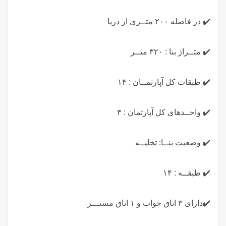
✔️ در فاصله ۲۰۰ متــری از دریا
✔️ متــراژ بنا : ۳۲۰ متــر
✔️ طبقات کل آپارتمــان : ۱۴
✔️ واحــدهای کل آپارتمان : ۳
✔️ وضعیت بنــا: تخلیــه
✔️ طبقــه : ۱۴
✔️دارای ۳ اتاق خواب و ۱ اتاق مستـــر