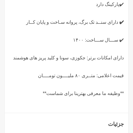
✔️پارکینگ دارد
✔️
دارای سنــد تک برگ، پروانه سـاخت و پایان کــار
✔️ ســـال ســـاخت: ۱۴۰۰
دارای امکانات برتر: جکوزی، سونا و کلید پریز های هوشمند
قیمت اعلامی: متــری ۸۰ ملیــــون تومــــان
**وظیفه ما معرفی بهترینا برای شماست**
جزئیات