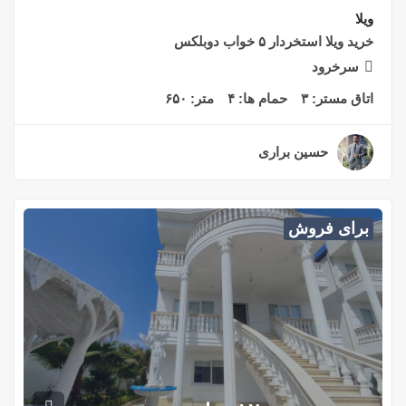
ویلا
خرید ویلا استخردار ۵ خواب دوبلکس
سرخرود
اتاق مستر:
۳
حمام ها:
۴
متر:
۶۵۰
حسین براری
۲ سال قبل
برای فروش