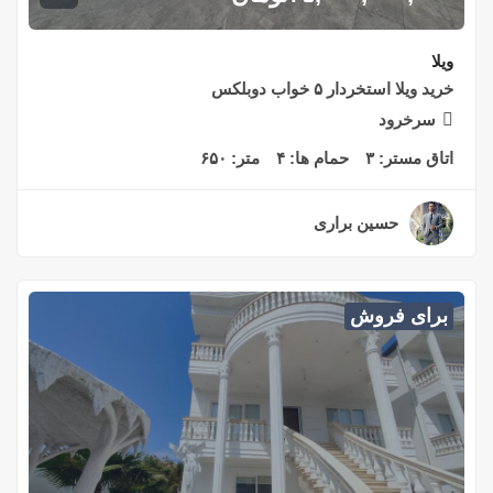
ویلا
خرید ویلا استخردار ۵ خواب دوبلکس
سرخرود
اتاق مستر:
۳
حمام ها:
۴
متر:
۶۵۰
حسین براری
۲ سال قبل
برای فروش