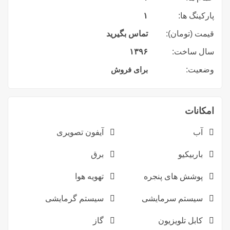
پارکینگ ها:
۱
قیمت (تومان):
تماس بگیرید
سال ساخت:
۱۳۹۶
وضعیت:
برای فروش
امکانات
آب
آیفون تصویری
باربیکیو
برق
پوشش های پنجره
تهویه هوا
سیستم سرمایشی
سیستم گرمایشی
کابل تلویزیون
گاز