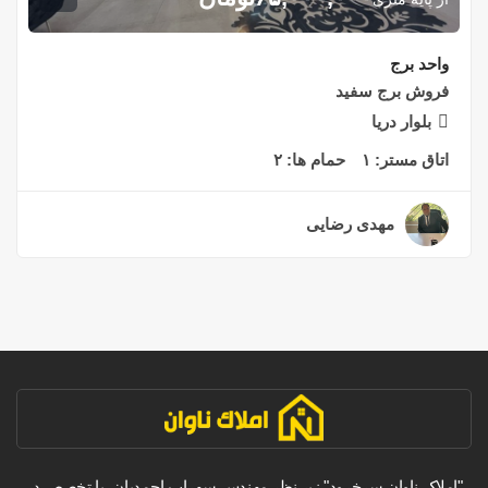
واحد برج
فروش برج سفید
بلوار دریا
اتاق مستر:
۱
حمام ها:
۲
مهدی رضایی
۲ سال قبل
"املاک ناوان سرخرود" زیر نظر مهندس سهراب احمدیان، با تخصص در