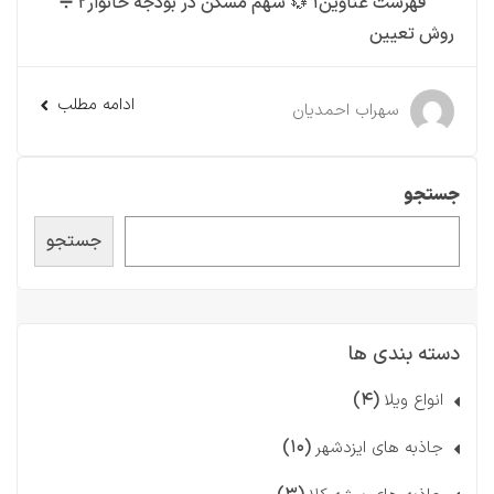
فهرست عناوین۱ 💱 سهم مسکن در بودجه خانوار۲ ➗
روش تعیین
ادامه مطلب
سهراب احمدیان
جستجو
جستجو
دسته بندی ها
(۴)
انواع ویلا
(۱۰)
جاذبه های ایزدشهر