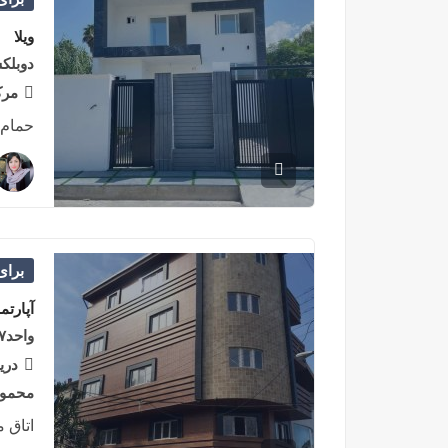
ویلا
دوبلک
مرک
حمام 
برا
آپارتم
واحد۸۷متری/سرمایه گذاری/در دریاسر شمالی
دری
محمودآ
اتاق 