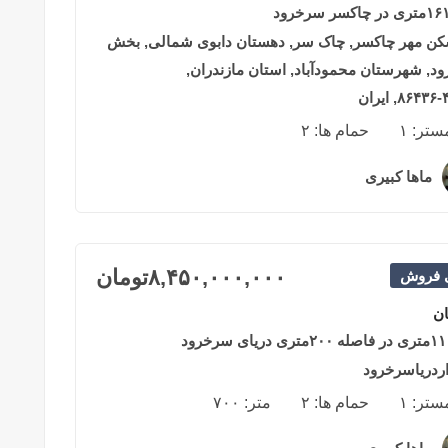
ن مهر چاکسر, چاک سر, دهستان دابوی شمالی, بخش
د, شهرستان محمودآباد, استان مازندران,
ان
مستر:
۱
حمام ها:
۲
ماها کبیری
۲ سال قبل
۸,۴۵۰,۰۰۰,۰۰۰
تومان
ی فروش
ان
اردریاسرخرود
مستر:
۱
حمام ها:
۲
متر:
۷۰۰