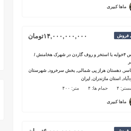
ماها کبیری
۲ سال قبل
۱۴,۰۰۰,۰۰۰,۰۰۰
تومان
ی فروش
تریبکس ۴خوابه با استخر و روف گاردن در شهرک هخامنش /
ر
اسر, دهستان هراز پی شمالی, بخش سرخرود, شهرستان
باد, استان مازندران, ایران
مستر:
۴
حمام ها:
۴
متر:
۴۰۰
ماها کبیری
۲ سال قبل
ی فروش