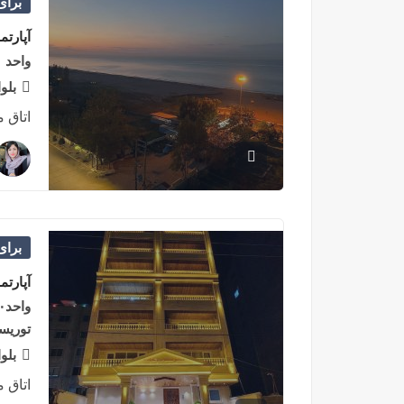
برا
آپارتم
واحد ۲۴۰متری پلاک ۱دریای سرخرود
بلو
اتاق 
برا
آپارتم
توریس
بلو
اتاق 