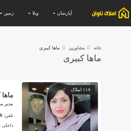
آپارتمان
ویلا
زمین
خانه
مشاورین
ماها کبیری
ماها کبیری
۱۱۷ املاک
ماها 
مدیر م
۸
تلفن:
داخلی :