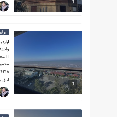
برا
آپارتم
واحد۹۸متری پلاک ۱دریای محمودآباد
محم
محمود
۴۶۳۱۸-۹۳۳۷۳, ایر
اتاق 