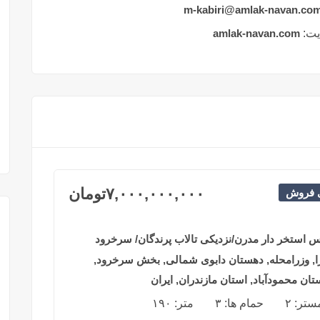
m-kabiri@amlak-navan.co
ت:
amlak-navan.com
۷,۰۰۰,۰۰۰,۰۰۰
تومان
ی فروش
س استخر دار مدرن/نزدیکی تالاب پرندگان/ سرخرود
ا, وزرامحله, دهستان دابوی شمالی, بخش سرخرود,
ن محمودآباد, استان مازندران, ایران
مستر:
۲
حمام ها:
۳
متر:
۱۹۰