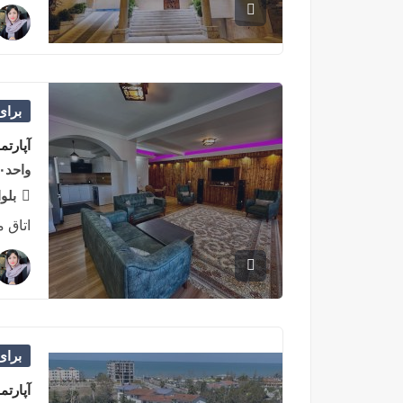
برا
آپارتم
واحد۱۱۰متری پلاک۲ بلوار دریای سرخرود
بلو
اتاق 
برا
آپارتم