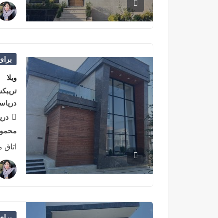
برا
ویلا
دریاس
دری
محمودآ
اتاق 
برا