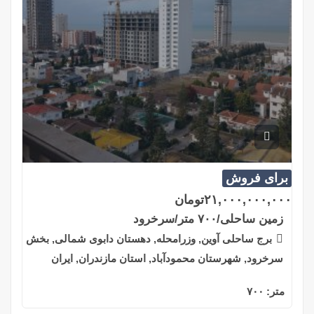
برای فروش
۲۱,۰۰۰,۰۰۰,۰۰۰
تومان
زمین ساحلی/۷۰۰ متر/سرخرود
برج ساحلی آوین, وزرامحله, دهستان دابوی شمالی, بخش
سرخرود, شهرستان محمودآباد, استان مازندران, ایران
متر:
۷۰۰