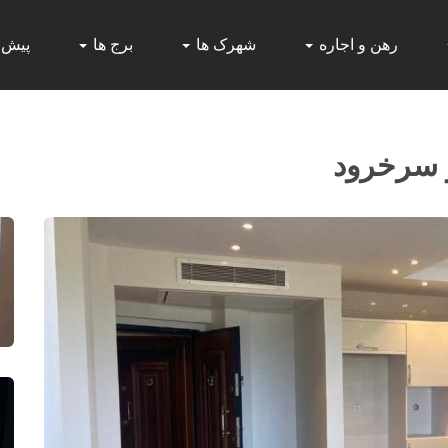
رهن و اجاره
شهرک ها
برج ها
پیش
 سرخرود