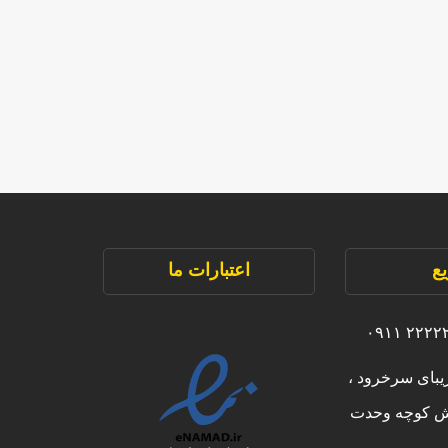
ع
اعتبارات ما
یبای سرخرود ،
بش کوچه وحدت