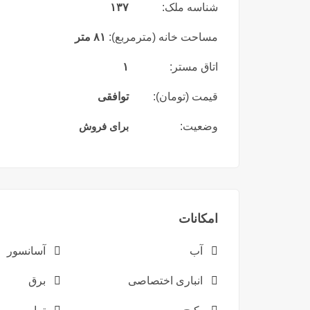
شناسه ملک:
۱۳۷
مساحت خانه (مترمربع):
۸۱ متر
اتاق مستر:
۱
قیمت (تومان):
توافقی
وضعیت:
برای فروش
امکانات
آب
آسانسور
انباری اختصاصی
برق