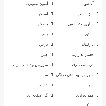
آلاچیق
آیفون تصویری
اتاق مستر
استخر
انباری اختصاصی
باشگاه
بالکن
برق
پارکینگ
تراس
چشم انداز زیبا
چمن
درب ضدسرقت
سرویس بهداشتی ایرانی
سرویس بهداشتی فرنگی
سند
سونا
کابینت
کمد دیواری
گاز صفحه ای
نورگیر