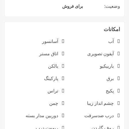
وضعیت:
برای فروش
امکانات
آب
آسانسور
آیفون تصویری
اتاق مستر
باربیکیو
بالکن
برق
پارکینگ
پکیج
تراس
چشم انداز زیبا
چمن
درب ضدسرقت
دوربین مدار بسته
روف گاردن
ریموت درب